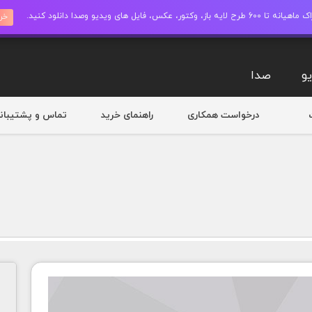
ز، وکتور، عکس، فایل های ویدیو وصدا دانلود کنید.
خری
و
صدا
درخواست همکاری
راهنمای خرید
تماس و پشتیبان