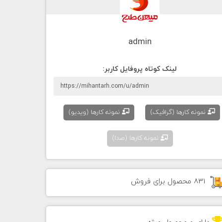
admin
لينک کوتاه پروفايل کاربر:
نمونه کارها (گرافیک)
نمونه کارها (ویدیو)
نمونه کارها (صدا)
831 محصول برای فروش