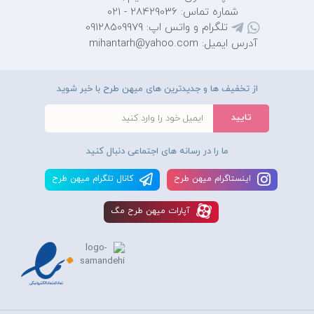
شماره تماس: 28429036 - 021
تلگرام و واتس اپ: 09128509979
آدرس ایمیل: mihantarh@yahoo.com
از تخفیف ها و جدیدترین های میهن طرح با خبر شوید
ما را در رسانه های اجتماعی دنبال کنید
اينستاگرام ميهن طرح
کانال تلگرام ميهن طرح
آپارات ميهن طرح مگ