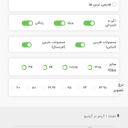
قديمی ترين ها
تکی و
ويژه
رايگان
اشتراکی
محصولات فارسی
محصولات خارجی
(ايرانی)
(اورجينال)
سايز
4K
2K
1080p
720p
پروژه:
نرخ
60
50
29.97
25
24
23.98
تصوير:
تعداد
1
آيتم در آرشيو