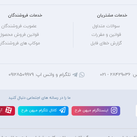
خدمات مشتریان
خدمات فروشندگان
سوالات متداول
عضویت فروشندگان
قوانین و مقررات
قوانین فروش محصول
گزارش خطای فایل
موکاپ های فروشندگان
 - 021
تلگرام و واتس اپ: 09128509979
ما را در رسانه های اجتماعی دنبال کنید
اينستاگرام ميهن طرح
کانال تلگرام ميهن طرح
آپ