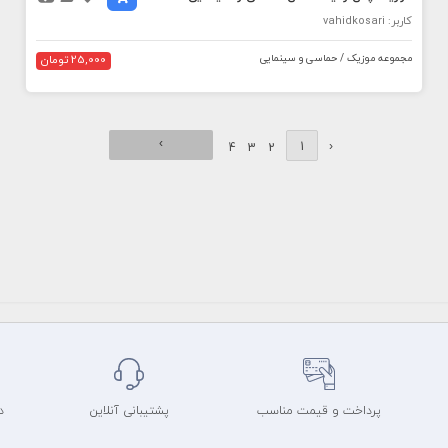
کاربر: vahidkosari
مجموعه موزیک / حماسی و سینمایی
25,000 تومان
›
1
‹
4
3
2
پرداخت و قیمت مناسب
پشتیبانی آنلاین
د