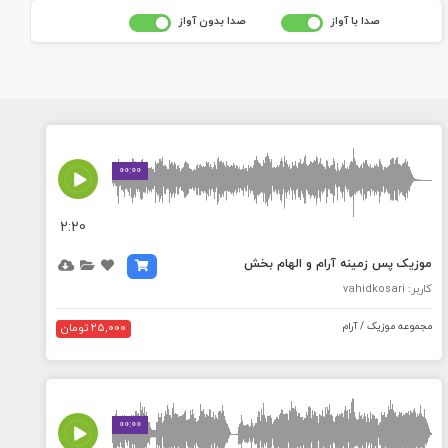
صدا با آواز
صدا بدون آواز
MEDIA_ELEMENT_ERROR: Empty src attribute
00:00
2:20
موزیک پس زمینه آرام و الهام بخش
کاربر: vahidkosari
مجموعه موزیک / آرام
25,000 تومان
MEDIA_ELEMENT_ERROR: Empty src attribute
00:00