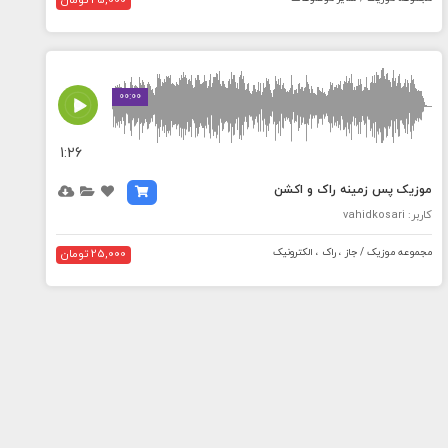
25,000 تومان
MEDIA_ELEMENT_ERROR: Empty src attribute
00:00
1:26
موزیک پس زمینه راک و اکشن
کاربر: vahidkosari
مجموعه موزیک / جاز ، راک ، الکترونیک
25,000 تومان