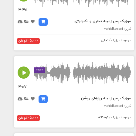
3:45
موزیک پس زمینه تجاری و تکنولوژی
کاربر: vahidkosari
مجموعه موزیک / تجاری
25,000 تومان
MEDIA_ELEMENT_ERROR: Empty src attribute
00:00
4:07
موزیک پس زمینه روزهای روشن
کاربر: vahidkosari
مجموعه موزیک / کودکانه
25,000 تومان