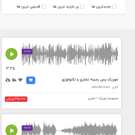
جديدترين ها
پر بازديد ترين ها
قديمی ترين ها
MEDIA_ELEMENT_ERROR: Empty src attribute
00:00
3:25
موزیک پس زمینه تجاری و تکنولوژی
کاربر: vahidkosari
مجموعه موزیک / تجاری
25,000 تومان
MEDIA_ELEMENT_ERROR: Empty src attribute
00:00