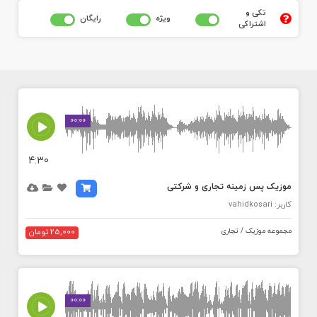
تکی و
ويژه
رايگان
اشتراکی
MEDIA_ELEMENT_ERROR: Empty src attribute
00:00
4:30
موزیک پس زمینه تجاری و شرکتی
کاربر: vahidkosari
مجموعه موزیک / تجاری
25,000 تومان
MEDIA_ELEMENT_ERROR: Empty src attribute
00:00