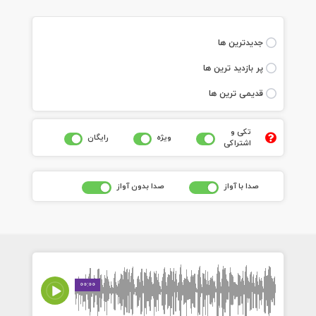
جديدترين ها
پر بازديد ترين ها
قديمی ترين ها
تکی و
ويژه
رايگان
اشتراکی
صدا با آواز
صدا بدون آواز
00:00