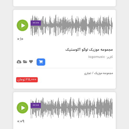
00:00
0:10
مجموعه موزیک لوگو آکوستیک
کاربر: logomusic
مجموعه موزیک / تجاری
25,000 تومان
00:00
0:09