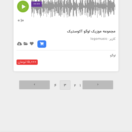
00:00
0:10
مجموعه موزیک لوگو آکوستیک
کاربر: logomusic
لوگو
15,000 تومان
›
‹
3
4
2
1