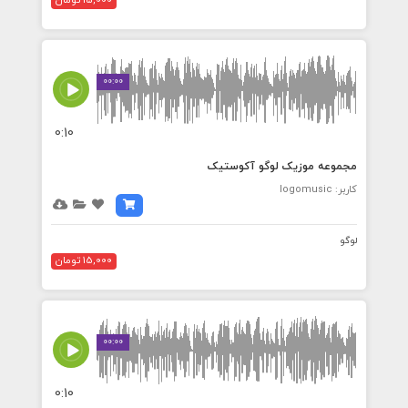
15,000 تومان
00:00
0:10
مجموعه موزیک لوگو آکوستیک
کاربر: logomusic
لوگو
15,000 تومان
00:00
0:10