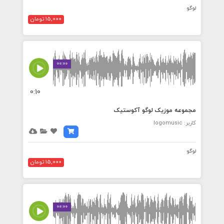
لوگو
15,000 تومان
00:00
0:10
مجموعه موزیک لوگو آکوستیک
کاربر: logomusic
لوگو
15,000 تومان
00:00