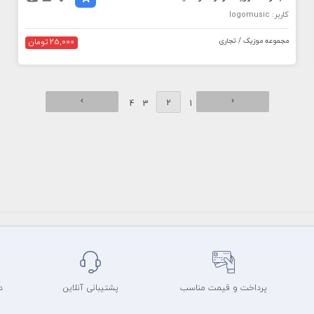
کاربر: logomusic
مجموعه موزیک / تجاری
25,000 تومان
›
‹
2
4
3
1
پرداخت و قیمت مناسب
پشتیبانی آنلاین
د