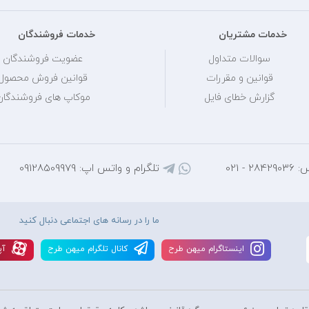
خدمات مشتریان
خدمات فروشندگان
سوالات متداول
عضویت فروشندگان
قوانین و مقررات
قوانین فروش محصول
گزارش خطای فایل
موکاپ های فروشندگان
 - 021
تلگرام و واتس اپ: 09128509979
ما را در رسانه های اجتماعی دنبال کنید
اينستاگرام ميهن طرح
کانال تلگرام ميهن طرح
آپ