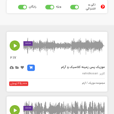
تکی و
ويژه
رايگان
اشتراکی
MEDIA_ELEMENT_ERROR: Empty src attribute
00:00
2:17
موزیک پس زمینه کلاسیک و آرام
کاربر: vahidkosari
مجموعه موزیک / آرام
25,000 تومان
MEDIA_ELEMENT_ERROR: Empty src attribute
00:00