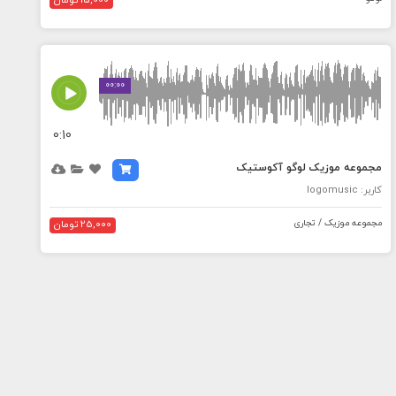
15,000 تومان
MEDIA_ELEMENT_ERROR: Empty src attribute
00:00
0:10
مجموعه موزیک لوگو آکوستیک
کاربر: logomusic
مجموعه موزیک / تجاری
25,000 تومان