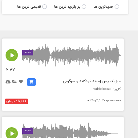
جديدترين ها
پر بازديد ترين ها
قديمی ترين ها
MEDIA_ELEMENT_ERROR: Empty src attribute
00:00
2:47
موزیک پس زمینه کودکانه و سرگرمی
کاربر: vahidkosari
مجموعه موزیک / کودکانه
25,000 تومان
MEDIA_ELEMENT_ERROR: Empty src attribute
00:00