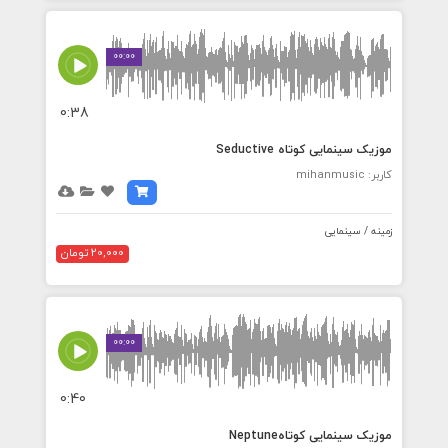
00:00
0:38
موزیک سینمایی کوتاه Seductive
کاربر: mihanmusic
زمینه / سینمایی
20,000 تومان
00:00
0:40
موزیک سینمایی کوتاهNeptune