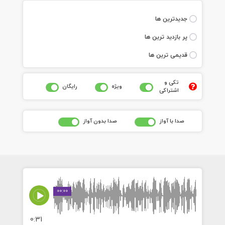
جديدترين ها
پر بازديد ترين ها
قديمی ترين ها
تکی و
ويژه
رايگان
اشتراکی
صدا با آواز
صدا بدون آواز
00:00
0:31