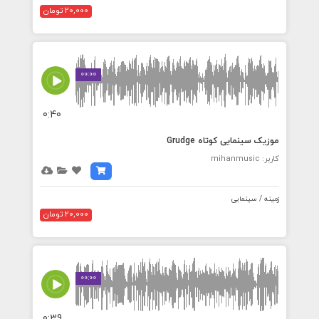
20,000 تومان
00:00
0:40
موزیک سینمایی کوتاه Grudge
کاربر: mihanmusic
زمینه / سینمایی
20,000 تومان
00:00
0:39