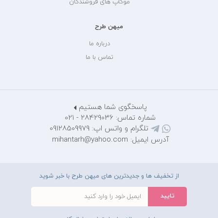
موکاپ های فروشندگان
میهن طرح
درباره ما
تماس با ما
پاسخگوی شما هستیم
شماره تماس: 28429036 - 021
تلگرام و واتس اپ: 09128509979
آدرس ایمیل: mihantarh@yahoo.com
از تخفیف ها و جدیدترین های میهن طرح با خبر شوید