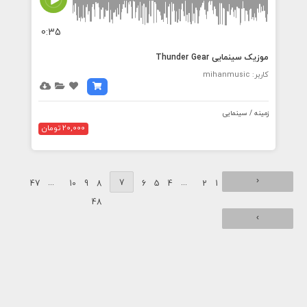
0:35
موزیک سینمایی Thunder Gear
کاربر: mihanmusic
زمینه / سینمایی
20,000 تومان
‹
...
7
...
47
10
9
8
6
5
4
2
1
48
›