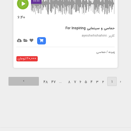
00:00
6:40
حماسی و سینمایی For Inspiring
کاربر: ayeshehshahini
زمینه / حماسی
20,000 تومان
›
...
1
‹
48
47
8
7
6
5
4
3
2