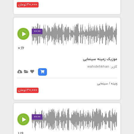
20,000 تومان
00:00
0:16
موزیک زمینه سینمایی
کاربر: wahidehkhan
زمینه / سینمایی
20,000 تومان
00:00
1:19