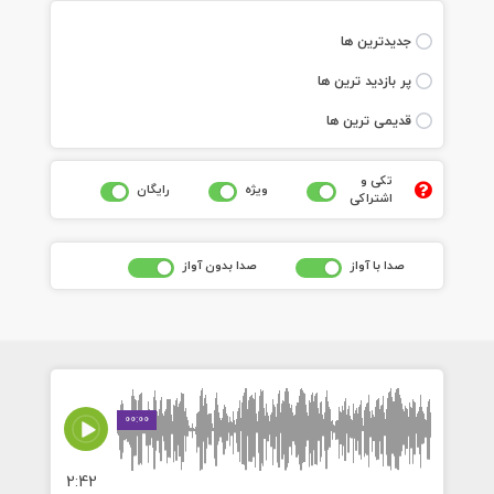
جديدترين ها
پر بازديد ترين ها
قديمی ترين ها
تکی و
ويژه
رايگان
اشتراکی
صدا با آواز
صدا بدون آواز
00:00
2:42