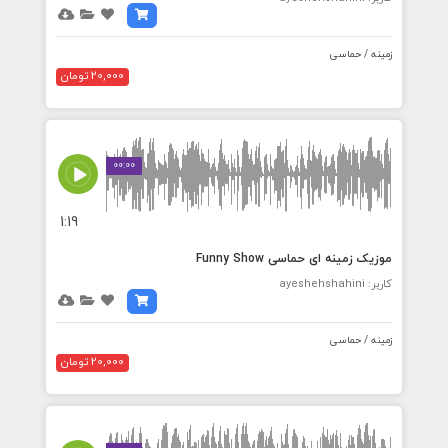
زمینه / حماسی
20,000 تومان
00:00
1:19
موزیک زمینه ای حماسی Funny Show
کاربر: ayeshehshahini
زمینه / حماسی
20,000 تومان