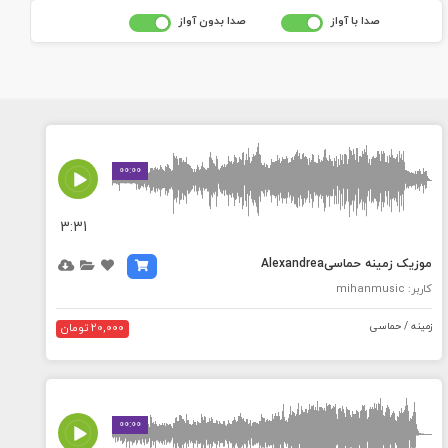
صدا با آواز
صدا بدون آواز
MEDIA_ELEMENT_ERROR: Empty src attribute
00:00
3:31
موزیک زمینه حماسیAlexandrea
کاربر: mihanmusic
زمینه / حماسی
20,000 تومان
MEDIA_ELEMENT_ERROR: Empty src attribute
00:00