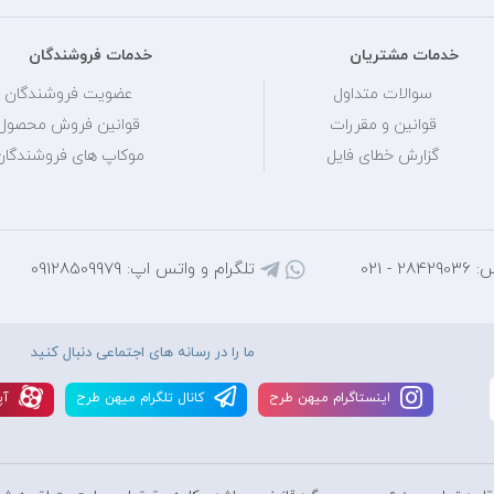
خدمات مشتریان
خدمات فروشندگان
سوالات متداول
عضویت فروشندگان
قوانین و مقررات
قوانین فروش محصول
گزارش خطای فایل
موکاپ های فروشندگان
 - 021
تلگرام و واتس اپ: 09128509979
ما را در رسانه های اجتماعی دنبال کنید
اينستاگرام ميهن طرح
کانال تلگرام ميهن طرح
آپ