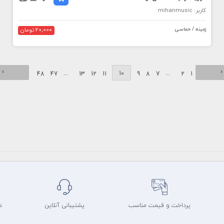
کاربر: mihanmusic
زمینه / حماسی
20,000 تومان
›
‹
...
10
...
48
47
13
12
11
9
8
7
2
1
پرداخت و قیمت مناسب
پشتیبانی آنلاین
د