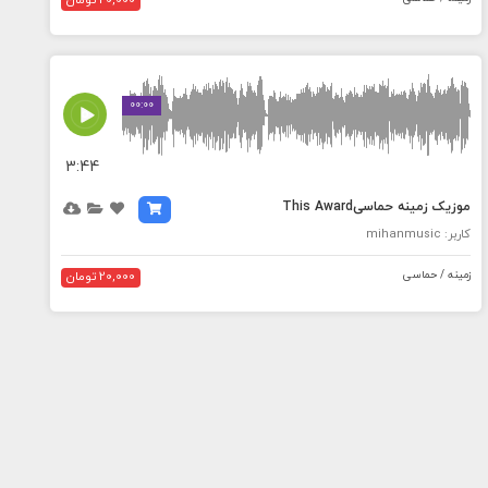
20,000 تومان
MEDIA_ELEMENT_ERROR: Empty src attribute
00:00
3:44
موزیک زمینه حماسیThis Award
کاربر: mihanmusic
زمینه / حماسی
20,000 تومان