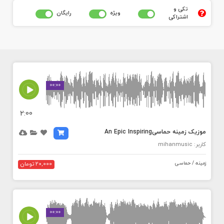
تکی و
ويژه
رايگان
اشتراکی
MEDIA_ELEMENT_ERROR: Empty src attribute
00:00
2:00
موزیک زمینه حماسیAn Epic Inspiring
کاربر: mihanmusic
زمینه / حماسی
20,000 تومان
MEDIA_ELEMENT_ERROR: Empty src attribute
00:00