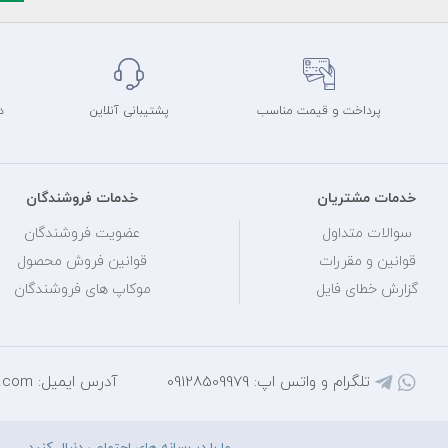
پرداخت و قیمت مناسب
پشتیبانی آنلاین
د
خدمات مشتریان
خدمات فروشندگان
سوالات متداول
عضویت فروشندگان
قوانین و مقررات
قوانین فروش محصول
گزارش خطای فایل
موکاپ های فروشندگان
تلگرام و واتس اپ: 09128509979
آدرس ایمیل: mihantarh@yahoo.com
ما را در رسانه های اجتماعی دنبال کنید