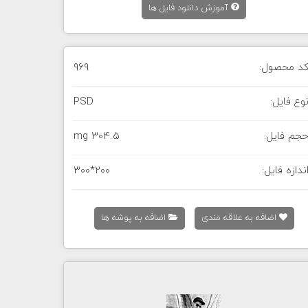
آموزش دانلود فایل ها
د محصول:
969
وع فایل:
PSD
جم فایل:
304.5 mg
ندازه فایل:
300*200
اضافه به علاقه مندی
اضافه به پوشه ها