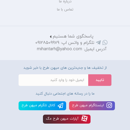
درباره ما
تماس با ما
پاسخگوی شما هستیم
تلگرام و واتس اپ: 09128509979
آدرس ایمیل: mihantarh@yahoo.com
از تخفیف ها و جدیدترین های میهن طرح با خبر شوید
ما را در رسانه های اجتماعی دنبال کنید
اينستاگرام ميهن طرح
کانال تلگرام ميهن طرح
آپارات ميهن طرح مگ