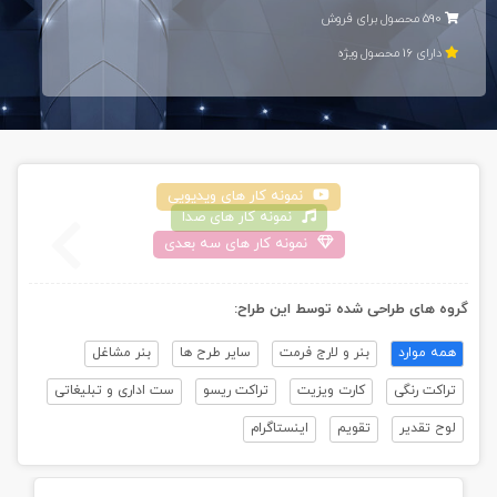
590 محصول برای فروش
دارای 16 محصول ويژه
نمونه کار های ويديویی
نمونه کار های صدا
نمونه کار های سه بعدی
گروه های طراحی شده توسط اين طراح:
همه موارد
بنر و لارج فرمت
سایر طرح ها
بنر مشاغل
تراکت رنگی
کارت ویزیت
تراکت ریسو
ست اداری و تبلیغاتی
لوح تقدیر
تقویم
اینستاگرام