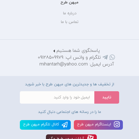
میهن طرح
درباره ما
تماس با ما
پاسخگوی شما هستیم
تلگرام و واتس اپ: 09128509979
آدرس ایمیل: mihantarh@yahoo.com
از تخفیف ها و جدیدترین های میهن طرح با خبر شوید
ما را در رسانه های اجتماعی دنبال کنید
اينستاگرام ميهن طرح
کانال تلگرام ميهن طرح
آپارات ميهن طرح مگ