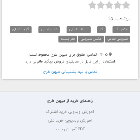



برچسب ها:
عکس گز
گز
سوغات ایرانی
غذای ایرانی
گز پسته ای
شیرینی سنتی
عکس شیرینی
مغز پسته
© 1405 - تمامی حقوق برای میهن طرح محفوظ است.
استفاده از این فایل در سایتهای فروش پیگرد قانونی دارد
تماس با تيم پشتيبانی ميهن طرح
راهنمای خرید از میهن طرح
آموزش ویدویی خرید اشتراک
آموزش ویدیویی خرید تکی
PDF آموزش خرید