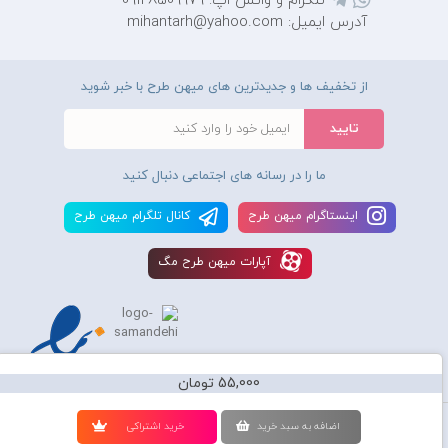
تلگرام و واتس اپ: 09128509979
آدرس ایمیل: mihantarh@yahoo.com
از تخفیف ها و جدیدترین های میهن طرح با خبر شوید
ما را در رسانه های اجتماعی دنبال کنید
اينستاگرام ميهن طرح
کانال تلگرام ميهن طرح
آپارات ميهن طرح مگ
55,000 تومان
استفاده از محصولات سايت میهن طرح برای مقاصد تجاری ممنوع و موجب پیگرد
اضافه به سبد خريد
خريد اشتراکی
قانونی میباشد و کليه حقوق اين سايت متعلق به شرکت دانش بنیان میهن طرح