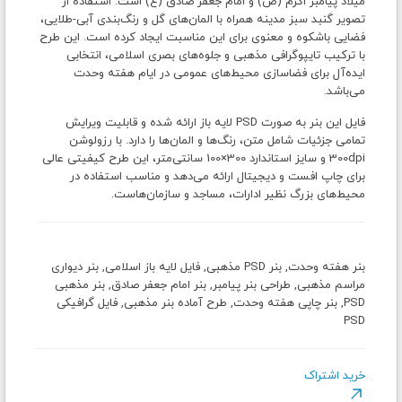
میلاد پیامبر اکرم (ص) و امام جعفر صادق (ع) است. استفاده از
تصویر گنبد سبز مدینه همراه با المان‌های گل و رنگ‌بندی آبی-طلایی،
فضایی باشکوه و معنوی برای این مناسبت ایجاد کرده است. این طرح
با ترکیب تایپوگرافی مذهبی و جلوه‌های بصری اسلامی، انتخابی
ایده‌آل برای فضاسازی محیط‌های عمومی در ایام هفته وحدت
می‌باشد.
فایل این بنر به صورت PSD لایه باز ارائه شده و قابلیت ویرایش
تمامی جزئیات شامل متن، رنگ‌ها و المان‌ها را دارد. با رزولوشن
300dpi و سایز استاندارد 300×100 سانتی‌متر، این طرح کیفیتی عالی
برای چاپ افست و دیجیتال ارائه می‌دهد و مناسب استفاده در
محیط‌های بزرگ نظیر ادارات، مساجد و سازمان‌هاست.
بنر هفته وحدت, بنر PSD مذهبی, فایل لایه باز اسلامی, بنر دیواری
مراسم مذهبی, طراحی بنر پیامبر, بنر امام جعفر صادق, بنر مذهبی
PSD, بنر چاپی هفته وحدت, طرح آماده بنر مذهبی, فایل گرافیکی
PSD
خرید اشتراک