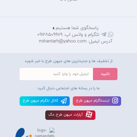
پاسخگوی شما هستیم
تلگرام و واتس اپ: 09128509979
آدرس ایمیل: mihantarh@yahoo.com
از تخفیف ها و جدیدترین های میهن طرح با خبر شوید
ما را در رسانه های اجتماعی دنبال کنید
اينستاگرام ميهن طرح
کانال تلگرام ميهن طرح
آپارات ميهن طرح مگ