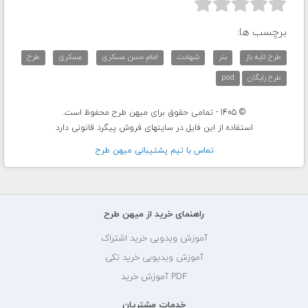



برچسب ها:
طرح لایه باز
بنر
شهادت
امام حسن عسکری
عسکری
طرح
طرح رایگان
psd
© 1405 - تمامی حقوق برای میهن طرح محفوظ است.
استفاده از این فایل در سایتهای فروش پیگرد قانونی دارد
تماس با تيم پشتيبانی ميهن طرح
راهنمای خرید از میهن طرح
آموزش ویدویی خرید اشتراک
آموزش ویدیویی خرید تکی
PDF آموزش خرید
خدمات مشتریان