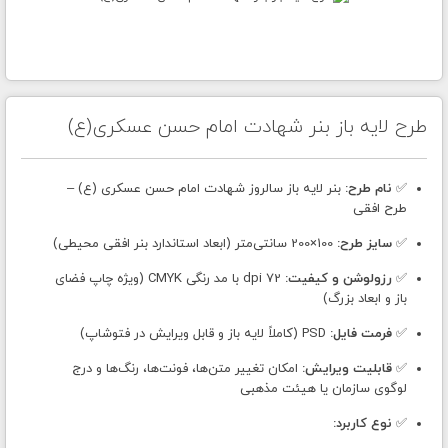
طرح لایه باز بنر شهادت امام حسن عسکری(ع)
✅
نام طرح:
بنر لایه باز سالروز شهادت امام حسن عسکری (ع) –
طرح افقی
✅
سایز طرح:
100×200 سانتی‌متر (ابعاد استاندارد بنر افقی محیطی)
✅
رزولوشن و کیفیت:
72 dpi با مد رنگی CMYK (ویژه چاپ فضای
باز و ابعاد بزرگ)
✅
فرمت فایل:
PSD (کاملاً لایه باز و قابل ویرایش در فتوشاپ)
✅
قابلیت ویرایش:
امکان تغییر متن‌ها، فونت‌ها، رنگ‌ها و درج
لوگوی سازمان یا هیئت مذهبی
✅
نوع کاربرد: