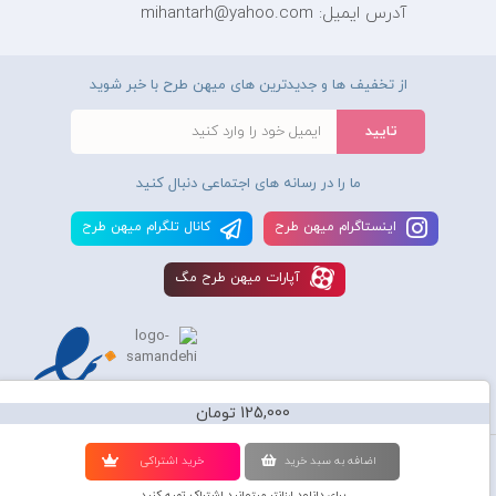
آدرس ایمیل: mihantarh@yahoo.com
از تخفیف ها و جدیدترین های میهن طرح با خبر شوید
ما را در رسانه های اجتماعی دنبال کنید
اينستاگرام ميهن طرح
کانال تلگرام ميهن طرح
آپارات ميهن طرح مگ
125,000 تومان
استفاده از محصولات سايت میهن طرح برای مقاصد تجاری ممنوع و موجب پیگرد
اضافه به سبد خريد
خريد اشتراکی
قانونی میباشد و کليه حقوق اين سايت متعلق به شرکت دانش بنیان میهن طرح
برای دانلود ارزانتر میتوانید اشتراک تهیه کنید