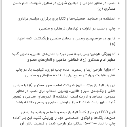
نصب در معابر عمومی و میادین شهری در سالروز شهادت امام حسن
عسکری (ع)
استفاده در مساجد، حسینیه‌ها و تکایا برای برگزاری مراسم عزاداری
چاپ و نصب در ادارات و نهادهای فرهنگی و مذهبی
کاربرد در مراسم‌های رسمی و محافل مذهبی بزرگداشت ائمه اطهار
(ع)
✅
ویژگی طراحی:
پس‌زمینه سبز تیره با المان‌های طلایی، تصویر گنبد
مطهر امام عسکری (ع)، خطاطی مذهبی و المان‌های معنوی
✅
مزایا:
طراحی زیبا و رسمی، آماده چاپ فوری، کیفیت بالا در چاپ
افقی، قابلیت ویرایش سریع برای استفاده سازمانی و مذهبی
این بنر لایه باز ویژه سالروز شهادت امام حسن عسکری (ع) با طراحی
افقی و رنگ‌بندی سبز و طلایی، بهترین انتخاب برای نصب در معابر
عمومی، مساجد و ادارات است. استفاده از المان‌های اسلامی و تصویر
گنبد مطهر باعث شده تا طرح جلوه‌ای معنوی و رسمی داشته باشد.
فایل PSD این طرح کاملاً لایه باز بوده و شما می‌توانید به راحتی
متن‌ها، رنگ‌ها و لوگوی اختصاصی خود را ویرایش کنید. این بنر آماده
چاپ با ابعاد 300×150 سانتی‌متر طراحی شده و کیفیت بالای آن