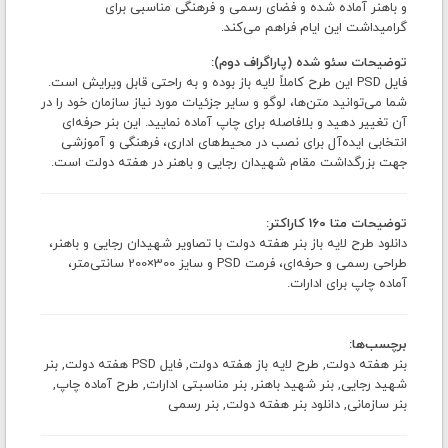
و باهنر آماده شده و فضای رسمی و فرهنگی مناسبی برای
گرامیداشت این ایام فراهم می‌کند.
توضیحات سئو شده (پاراگراف دوم):
فایل PSD این طرح کاملاً لایه باز بوده و به راحتی قابل ویرایش است.
شما می‌توانید متن‌ها، لوگو و سایر جزئیات مورد نیاز سازمان خود را در
آن تغییر دهید و بلافاصله برای چاپ آماده نمایید. این بنر حرفه‌ای
انتخابی ایده‌آل برای نصب در محیط‌های اداری، فرهنگی و آموزشی
جهت بزرگداشت مقام شهیدان رجایی و باهنر در هفته دولت است.
توضیحات متا 160 کاراکتر:
دانلود طرح لایه باز بنر هفته دولت با تصاویر شهیدان رجایی و باهنر،
طراحی رسمی و حرفه‌ای، فرمت PSD و سایز 300×200 سانتی‌متر،
آماده چاپ برای ادارات.
برچسب‌ها:
بنر هفته دولت, طرح لایه باز هفته دولت, فایل PSD هفته دولت, بنر
شهید رجایی, بنر شهید باهنر, بنر مناسبتی ادارات, طرح آماده چاپ,
بنر سازمانی, دانلود بنر هفته دولت, بنر رسمی