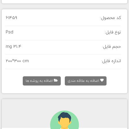
کد محصول:
61459
نوع فایل:
Psd
حجم فایل:
31.4 mg
اندازه فایل:
200*300 cm
اضافه به علاقه مندی
اضافه به پوشه ها