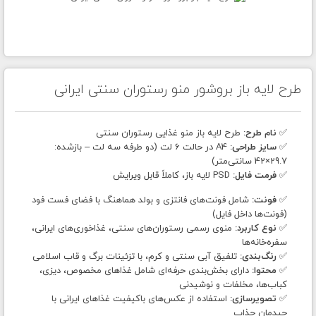
طرح لایه باز بروشور منو رستوران سنتی ایرانی
✅
نام طرح:
طرح لایه باز منو غذایی رستوران سنتی
✅
سایز طراحی:
A4 در حالت 6 لت (دو طرفه سه لت – بازشده:
29.7×42 سانتی‌متر)
✅
فرمت فایل:
PSD لایه باز، کاملاً قابل ویرایش
✅
فونت:
شامل فونت‌های فانتزی و بولد هماهنگ با فضای فست فود
(فونت‌ها داخل فایل)
✅
نوع کاربرد:
منوی رسمی رستوران‌های سنتی، غذاخوری‌های ایرانی،
سفره‌خانه‌ها
✅
رنگ‌بندی:
تلفیق آبی سنتی و کرم، با تزئینات برگ و قاب اسلامی
✅
محتوا:
دارای بخش‌بندی حرفه‌ای شامل غذاهای مخصوص، دیزی،
کباب‌ها، مخلفات و نوشیدنی
✅
تصویرسازی:
استفاده از عکس‌های باکیفیت غذاهای ایرانی با
چیدمان جذاب