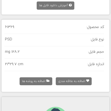
آموزش دانلود فایل ها
کد محصول:
61369
نوع فایل:
PSD
حجم فایل:
128.2 mg
اندازه فایل:
21*29.7 cm
اضافه به علاقه مندی
اضافه به پوشه ها