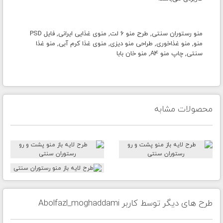
منو رستوران سنتی, طرح منو 6 لت, منوی غذایی ایرانی, فایل PSD
منو, منو غذاخوری, طراحی منو دیزی, منوی غذا کرم آبی, منو غذا
سنتی, چاپ منو A4, منو خان بابا
محصولات مشابه
طرح های دیگر توسط کاربر Abolfazl_moghaddami