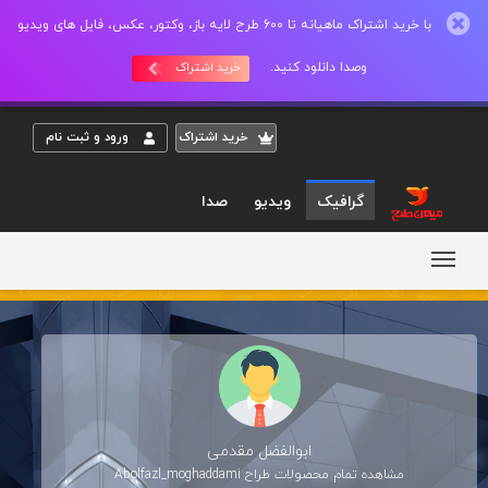
با خرید اشتراک ماهیانه تا 600 طرح لایه باز، وکتور، عکس، فایل های ویدیو
وصدا دانلود کنید.
خرید اشتراک
خريد اشتراک
ورود و ثبت نام
گرافیک
ویدیو
صدا
ابوالفضل مقدمی
مشاهده تمام محصولات طراح
Abolfazl_moghaddami