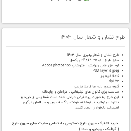
طرح نشان و شعار سال 1403
طرح نشان و شعار رهبری سال 1403
سایز طرح : 3508 * 2481 پیکسل
نرم افزار قابل ویرایش : فتوشاپ Adobe photoshop
PSD layer & jpeg
کاملا لایه باز
72 dpi
گروه بندی لایه ها کاملا فارسی
مناسب برای کانون های تبلیغاتی ، طراحان و چاپخانه
این طرح به صورت پیشفرض طراحی شده است شما پس از خرید و
دانلود میتوانید در نوشته، فونت، رنگ، تصاویر و هر المان دیگری
تغییرات دلخواه را ایجاد کنید.
خرید اشتراک میهن طرح دسترسی به تمامی سایت های میهن طرح
( گرافیک ، ویدیو و صدا )