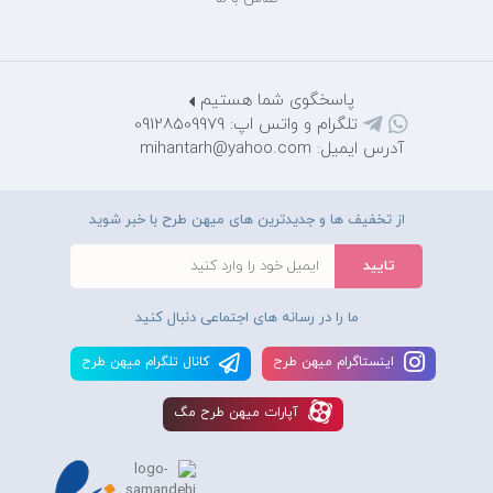
پاسخگوی شما هستیم
تلگرام و واتس اپ: 09128509979
آدرس ایمیل: mihantarh@yahoo.com
از تخفیف ها و جدیدترین های میهن طرح با خبر شوید
ما را در رسانه های اجتماعی دنبال کنید
اينستاگرام ميهن طرح
کانال تلگرام ميهن طرح
آپارات ميهن طرح مگ