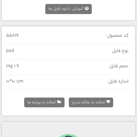
آموزش دانلود فایل ها
کد محصول:
55819
نوع فایل:
psd
حجم فایل:
1.9 mg
اندازه فایل:
10*10 cm
اضافه به علاقه مندی
اضافه به پوشه ها