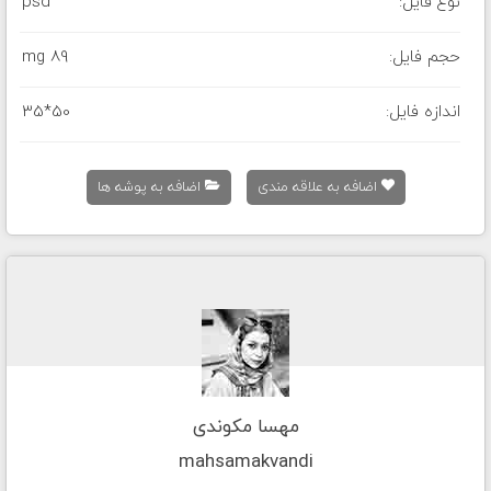
نوع فایل:
psd
حجم فایل:
89 mg
اندازه فایل:
35*50
اضافه به علاقه مندی
اضافه به پوشه ها
مهسا مکوندی
mahsamakvandi