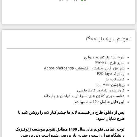
تقویم لایه باز 1400
طرح لایه باز تقویم دیواری
سایز طرح : 50*35
نرم افزار قابل ویرایش : فتوشاپ Adobe photoshop
PSD layer & jpeg
کاملا لایه باز
رزولوشن: 300 dpi
گروه بندی لایه ها کاملا فارسی
مناسب برای کانون های تبلیغاتی ، طراحان و چاپخانه
این فایل شامل : 12 ماه میباشد
پس از دانلود طرح در قسمت لایه ها چشم کنار لایه را روشن کنید تا
طرح نمایان شود.
توجه:
تمامی تقویم های سال 1400 مطابق تقویم موسسه ژئوفیزیک
دانشگاه تهران است و چندین بار بررسی شده است ولی بررسی