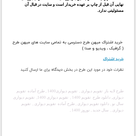
نهایی آن قبل از چاپ بر عهده خریدار است و سایت در قبال آن
مسئولیتی ندارد.
خرید اشتراک میهن طرح دسترسی به تمامی سایت های میهن طرح
( گرافیک ، ویدیو و صدا )
خرید اشتراک
نظرات خود در مورد این طرح در بخش
دیدگاه
برای ما ارسال کنید
طرح لایه باز تقویم دیواری , تقویم دیواری1400 , طرح آماده تقویم
دیواری, دانلود طرح تقویم 1400 , تقویم دیواری 1400, تقویم دیواری
سال نو , دانلود تقویم دیواری , طرح آماده تقویم دیواری , تقویم
دیواری , سال جدید , نوروز 1400 ,