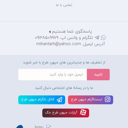
تماس با ما
پاسخگوی شما هستیم
تلگرام و واتس اپ: 09128509979
آدرس ایمیل: mihantarh@yahoo.com
از تخفیف ها و جدیدترین های میهن طرح با خبر شوید
ما را در رسانه های اجتماعی دنبال کنید
اينستاگرام ميهن طرح
کانال تلگرام ميهن طرح
آپارات ميهن طرح مگ