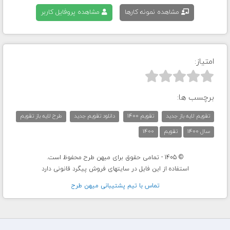
مشاهده نمونه کارها
مشاهده پروفایل کاربر
امتیاز:



برچسب ها:
تقویم لایه باز جدید
تقویم 1400
دانلود تقویم جدید
طرح لایه باز تقویم
سال 1400
تقویم
1400
© 1405 - تمامی حقوق برای میهن طرح محفوظ است.
استفاده از این فایل در سایتهای فروش پیگرد قانونی دارد
تماس با تيم پشتيبانی ميهن طرح