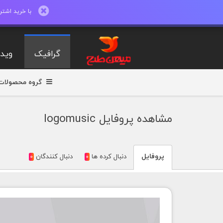
با خرید اشتراک ماهیانه تا 600 طرح لایه با
گرافیک
ویدی
گروه محصولات
مشاهده پروفايل logomusic
پروفايل
دنبال کرده ها
دنبال کنندگان
0
0