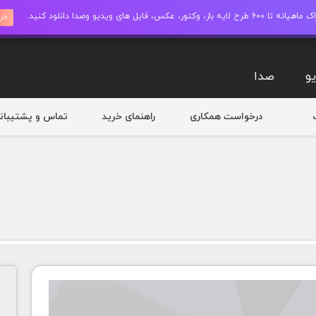
ز، وکتور، عکس، فایل های ویدیو وصدا دانلود کنید.
خری
و
صدا
درخواست همکاری
راهنمای خرید
تماس و پشتیبان