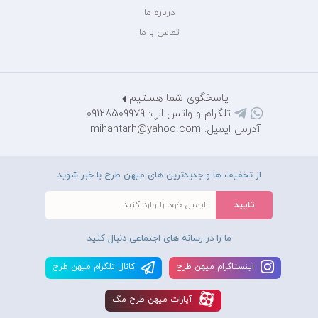
درباره ما
تماس با ما
پاسخگوی شما هستیم
تلگرام و واتس اپ: 09128509979
آدرس ایمیل: mihantarh@yahoo.com
از تخفیف ها و جدیدترین های میهن طرح با خبر شوید
ما را در رسانه های اجتماعی دنبال کنید
اينستاگرام ميهن طرح
کانال تلگرام ميهن طرح
آپارات ميهن طرح مگ