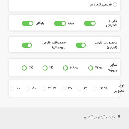
قديمی ترين ها
تکی و
ويژه
رايگان
اشتراکی
محصولات فارسی
محصولات خارجی
(ايرانی)
(اورجينال)
سايز
4K
2K
1080p
720p
پروژه:
نرخ
60
50
29.97
25
24
23.98
تصوير:
تعداد
0
آيتم در آرشيو