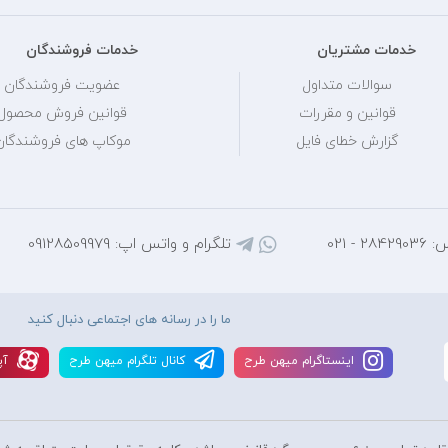
خدمات مشتریان
خدمات فروشندگان
سوالات متداول
عضویت فروشندگان
قوانین و مقررات
قوانین فروش محصول
گزارش خطای فایل
موکاپ های فروشندگان
 - 021
تلگرام و واتس اپ: 09128509979
ما را در رسانه های اجتماعی دنبال کنید
اينستاگرام ميهن طرح
کانال تلگرام ميهن طرح
آپ