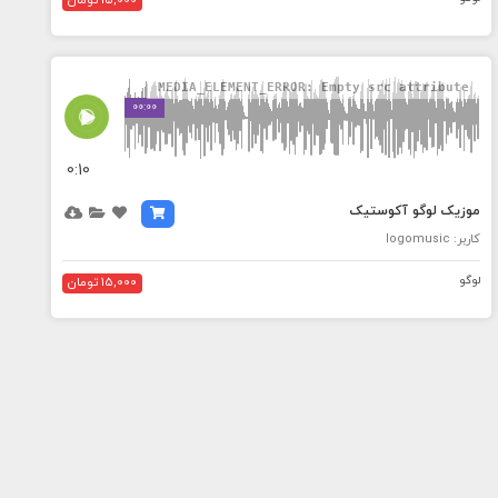
15,000 تومان
MEDIA_ELEMENT_ERROR: Empty src attribute
00:00
0:10
موزیک لوگو آکوستیک
کاربر: logomusic
لوگو
15,000 تومان