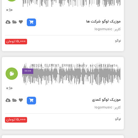
0:10
موزیک لوگو شرکت ها
کاربر: logomusic
لوگو
15,000 تومان
MEDIA_ELEMENT_ERROR: Empty src attribute
00:00
0:10
موزیک لوگو کمدی
کاربر: logomusic
لوگو
15,000 تومان