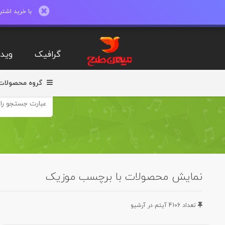
با خرید اشتراک ماهیانه تا 600 طرح لایه با
گرافیک
ویدی
گروه محصولات
نمایش محصولات با برچسب موزیک
تعداد 4106 آيتم در آرشيو