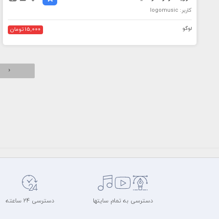
کاربر: logomusic
لوگو
15,000 تومان
‹
دسترسی به تمام سایتها
دسترسی 24 ساعته