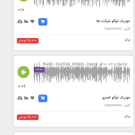
0:10
موزیک لوگو شرکت ها
کاربر: logomusic
لوگو
15,000 تومان
MEDIA_ELEMENT_ERROR: Empty src attribute
00:00
0:09
موزیک لوگو کمدی
کاربر: logomusic
لوگو
15,000 تومان