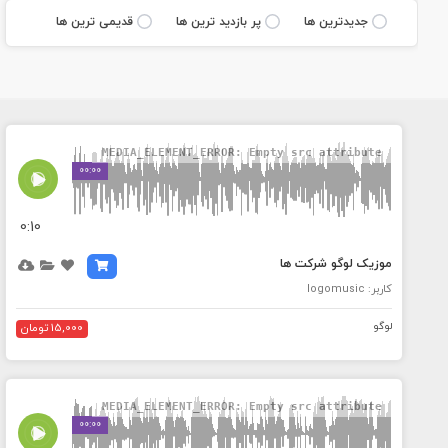
جديدترين ها
پر بازديد ترين ها
قديمی ترين ها
MEDIA_ELEMENT_ERROR: Empty src attribute
00:00
0:10
موزیک لوگو شرکت ها
کاربر: logomusic
لوگو
15,000 تومان
MEDIA_ELEMENT_ERROR: Empty src attribute
00:00