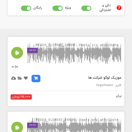
تکی و
ويژه
رايگان
اشتراکی
MEDIA_ELEMENT_ERROR: Empty src attribute
00:00
0:10
موزیک لوگو شرکت ها
کاربر: logomusic
لوگو
15,000 تومان
MEDIA_ELEMENT_ERROR: Empty src attribute
00:00