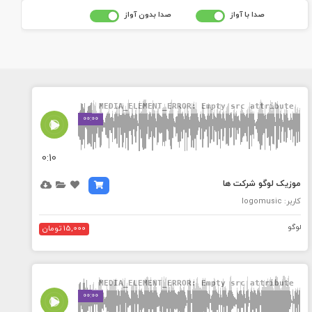
صدا با آواز
صدا بدون آواز
MEDIA_ELEMENT_ERROR: Empty src attribute
00:00
0:10
موزیک لوگو شرکت ها
کاربر: logomusic
لوگو
15,000 تومان
MEDIA_ELEMENT_ERROR: Empty src attribute
00:00