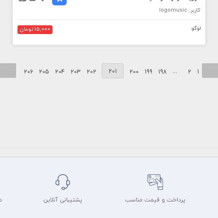
کاربر: logomusic
لوگو
15,000 تومان
201
...
206
205
204
203
202
200
199
198
2
1
پرداخت و قیمت مناسب
پشتیبانی آنلاین
د