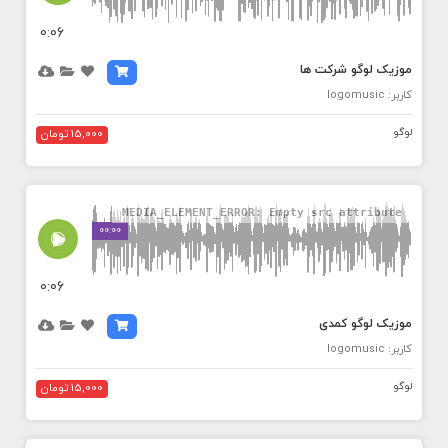
0:06
موزیک لوگو شرکت ها
کاربر: logomusic
لوگو
15,000 تومان
MEDIA_ELEMENT_ERROR: Empty src attribute
00:00
0:06
موزیک لوگو کمدی
کاربر: logomusic
لوگو
15,000 تومان