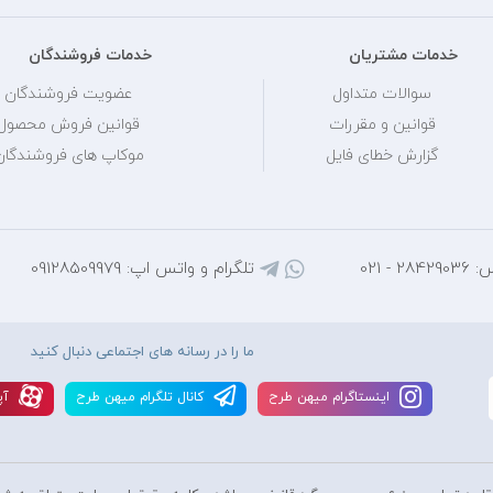
خدمات مشتریان
خدمات فروشندگان
سوالات متداول
عضویت فروشندگان
قوانین و مقررات
قوانین فروش محصول
گزارش خطای فایل
موکاپ های فروشندگان
 - 021
تلگرام و واتس اپ: 09128509979
ما را در رسانه های اجتماعی دنبال کنید
اينستاگرام ميهن طرح
کانال تلگرام ميهن طرح
آپ