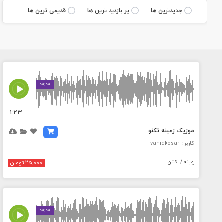
جديدترين ها
پر بازديد ترين ها
قديمی ترين ها
MEDIA_ELEMENT_ERROR: Empty src attribute
00:00
1:23
موزیک زمینه تکنو
کاربر: vahidkosari
زمینه / اکشن
25,000 تومان
MEDIA_ELEMENT_ERROR: Empty src attribute
00:00