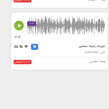
20,000 تومان
MEDIA_ELEMENT_ERROR: Empty src attribute
00:00
3:12
موزیک زمینه حماسی
کاربر: elahezaeri
زمینه / حماسی
20,000 تومان