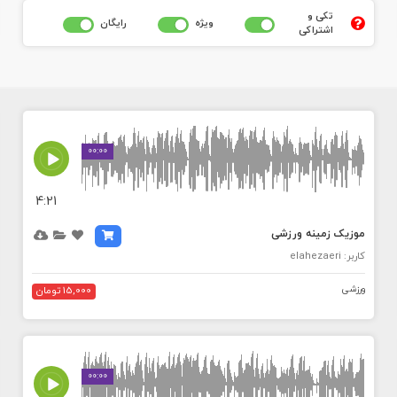
تکی و
ويژه
رايگان
اشتراکی
MEDIA_ELEMENT_ERROR: Empty src attribute
00:00
4:21
موزیک زمینه ورزشی
کاربر: elahezaeri
ورزشی
15,000 تومان
MEDIA_ELEMENT_ERROR: Empty src attribute
00:00