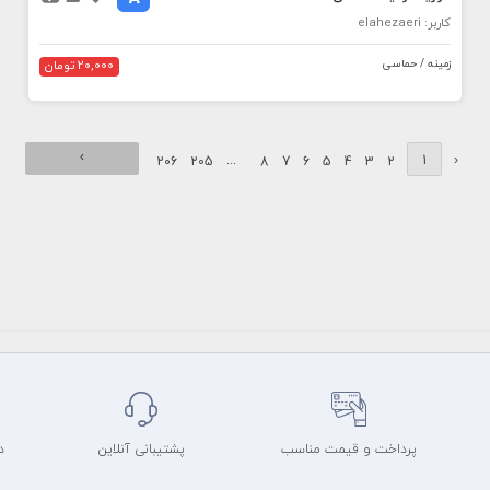
کاربر: elahezaeri
زمینه / حماسی
20,000 تومان
›
...
1
‹
206
205
8
7
6
5
4
3
2
پرداخت و قیمت مناسب
پشتیبانی آنلاین
د