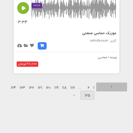
00:00
3:34
موزیک حماسی صنعتی
کاربر: vahidkosari
زمینه / حماسی
20,000 تومان
‹
...
124
123
122
121
120
119
118
117
2
1
›
125