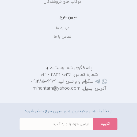
موکاپ های فروشندگان
میهن طرح
درباره ما
تماس با ما
پاسخگوی شما هستیم
شماره تماس: 28429036 - 021
تلگرام و واتس اپ: 09128509979
آدرس ایمیل: mihantarh@yahoo.com
از تخفیف ها و جدیدترین های میهن طرح با خبر شوید