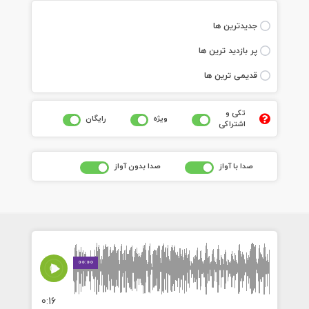
جديدترين ها
پر بازديد ترين ها
قديمی ترين ها
تکی و
ويژه
رايگان
اشتراکی
صدا با آواز
صدا بدون آواز
00:00
0:16