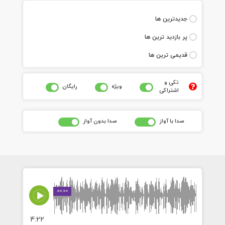
جديدترين ها
پر بازديد ترين ها
قديمی ترين ها
تکی و
ويژه
رايگان
اشتراکی
صدا با آواز
صدا بدون آواز
00:00
4:22