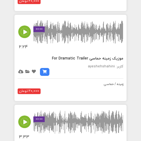
20,000 تومان
00:00
2:24
موزیک زمینه حماسی For Dramatic Trailer
کاربر: ayeshehshahini
زمینه / حماسی
20,000 تومان
00:00
3:33