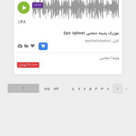
00:00
1:48
موزیک زمینه حماسی Epic Upbeat
کاربر: ayeshehshahini
زمینه / حماسی
20,000 تومان
›
...
1
‹
125
124
8
7
6
5
4
3
2