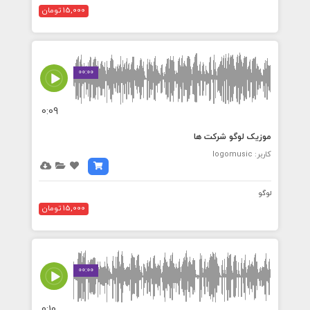
15,000 تومان
00:00
0:09
موزیک لوگو شرکت ها
کاربر: logomusic
لوگو
15,000 تومان
00:00
0:10