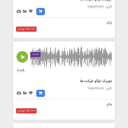
کاربر: logomusic
لوگو
15,000 تومان
00:00
0:08
موزیک لوگو شرکت ها
کاربر: logomusic
لوگو
15,000 تومان