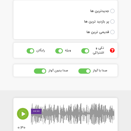
جديدترين ها
پر بازديد ترين ها
قديمی ترين ها
تکی و
ويژه
رايگان
اشتراکی
صدا با آواز
صدا بدون آواز
00:00
0:30