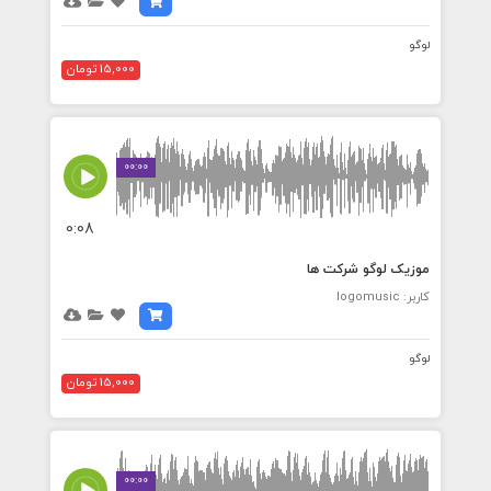
لوگو
15,000 تومان
00:00
0:08
موزیک لوگو شرکت ها
کاربر: logomusic
لوگو
15,000 تومان
00:00