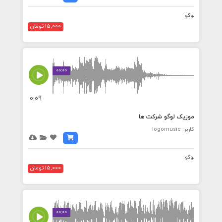
لوگو
15,000 تومان
00:00
0:09
موزیک لوگو شرکت ها
کاربر: logomusic
لوگو
15,000 تومان
00:00