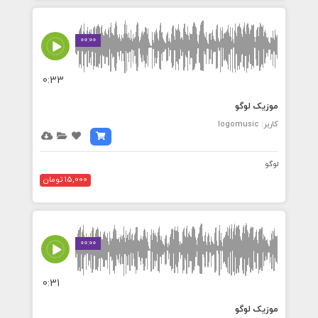
00:00
0:33
موزیک لوگو
کاربر: logomusic
لوگو
15,000 تومان
00:00
0:31
موزیک لوگو