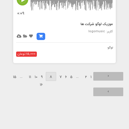
0:09
موزیک لوگو شرکت ها
کاربر: logomusic
لوگو
15,000 تومان
‹
...
8
...
15
11
10
9
7
6
5
2
1
16
›