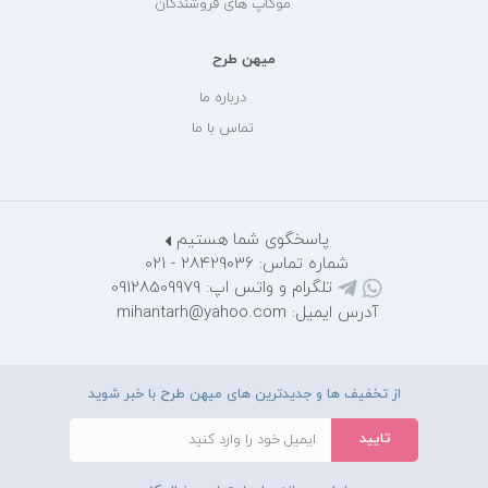
موکاپ های فروشندگان
میهن طرح
درباره ما
تماس با ما
پاسخگوی شما هستیم
شماره تماس: 28429036 - 021
تلگرام و واتس اپ: 09128509979
آدرس ایمیل: mihantarh@yahoo.com
از تخفیف ها و جدیدترین های میهن طرح با خبر شوید