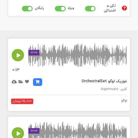
تکی و
ويژه
رايگان
اشتراکی
MEDIA_ELEMENT_ERROR: Empty src attribute
00:00
0:13
موزیک لوگو OrchestralSet
کاربر: logomusic
لوگو
15,000 تومان
MEDIA_ELEMENT_ERROR: Empty src attribute
00:00