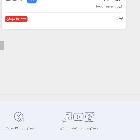
کاربر: logomusic
لوگو
15,000 تومان
دسترسی به تمام سایتها
دسترسی 24 ساعته