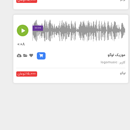
15,000 تومان
MEDIA_ELEMENT_ERROR: Empty src attribute
00:00
0:08
موزیک لوگو
کاربر: logomusic
لوگو
15,000 تومان