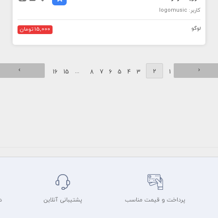
کاربر: logomusic
لوگو
15,000 تومان
›
‹
...
2
16
15
8
7
6
5
4
3
1
پرداخت و قیمت مناسب
پشتیبانی آنلاین
د