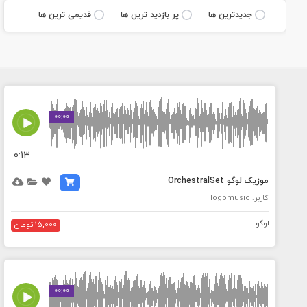
جديدترين ها
پر بازديد ترين ها
قديمی ترين ها
MEDIA_ELEMENT_ERROR: Empty src attribute
00:00
0:13
موزیک لوگو OrchestralSet
کاربر: logomusic
لوگو
15,000 تومان
MEDIA_ELEMENT_ERROR: Empty src attribute
00:00