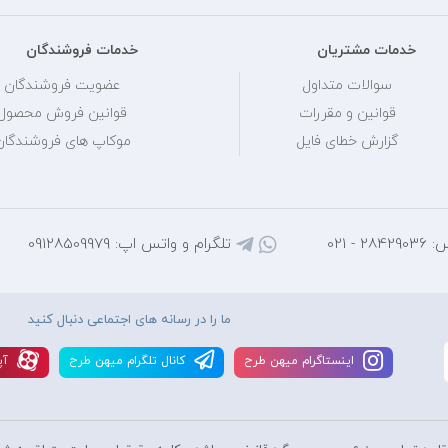
خدمات مشتریان
خدمات فروشندگان
سوالات متداول
عضویت فروشندگان
قوانین و مقررات
قوانین فروش محصول
گزارش خطای فایل
موکاپ های فروشندگان
 - 021
تلگرام و واتس اپ: 09128509979
ما را در رسانه های اجتماعی دنبال کنید
اينستاگرام ميهن طرح
کانال تلگرام ميهن طرح
آپ