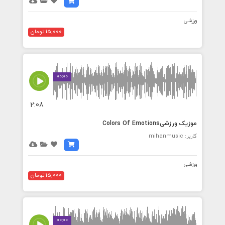
ورزشی
15,000 تومان
00:00
2:08
موزیک ورزشیColors Of Emotions
کاربر: mihanmusic
ورزشی
15,000 تومان
00:00