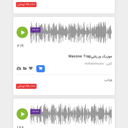
15,000 تومان
00:00
2:19
موزیک ورزشیMassive Trap
کاربر: mihanmusic
ورزشی
15,000 تومان
00:00
1:28