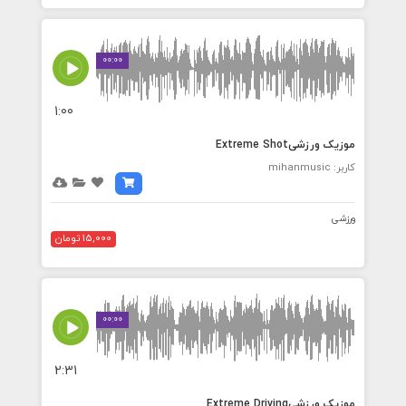
00:00
1:00
موزیک ورزشیExtreme Shot
کاربر: mihanmusic
ورزشی
15,000 تومان
00:00
2:31
موزیک ورزشیExtreme Driving