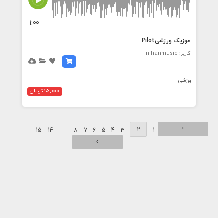
1:00
موزیک ورزشیPilot
کاربر: mihanmusic
ورزشی
15,000 تومان
‹
...
2
15
14
8
7
6
5
4
3
1
›