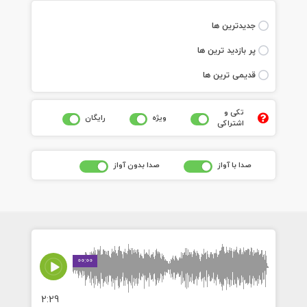
جديدترين ها
پر بازديد ترين ها
قديمی ترين ها
تکی و
ويژه
رايگان
اشتراکی
صدا با آواز
صدا بدون آواز
00:00
2:29