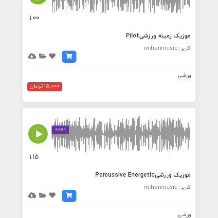
1:00
موزیک زمینه ورزشیPilot
کاربر: mihanmusic
ورزشی
15,000 تومان
00:00
1:15
موزیک ورزشیPercussive Energetic
کاربر: mihanmusic
ورزشی