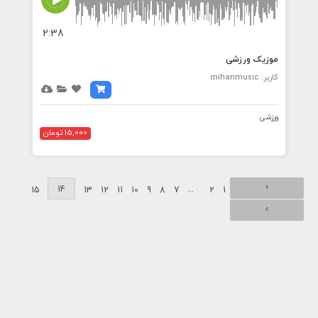
2:38
موزیک ورزشی
کاربر: mihanmusic
ورزشی
15,000 تومان
‹
14
...
15
13
12
11
10
9
8
7
2
1
›