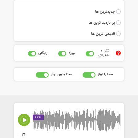
جديدترين ها
پر بازديد ترين ها
قديمی ترين ها
تکی و
ويژه
رايگان
اشتراکی
صدا با آواز
صدا بدون آواز
00:00
0:22