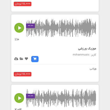
15,000 تومان
00:00
1:10
موزیک ورزشی
کاربر: mihanmusic
ورزشی
15,000 تومان
00:00
2:03