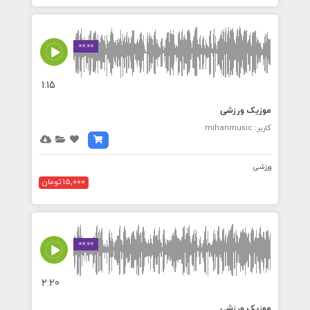
00:00
1:15
موزیک ورزشی
کاربر: mihanmusic
ورزشی
15,000 تومان
00:00
2:20
موزیک ورزشی