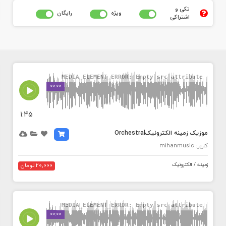
تکی و
ويژه
رايگان
اشتراکی
MEDIA_ELEMENT_ERROR: Empty src attribute
00:00
1:45
موزیک زمینه الکترونیکOrchestral
کاربر: mihanmusic
زمینه / الکترونیک
20,000 تومان
MEDIA_ELEMENT_ERROR: Empty src attribute
00:00