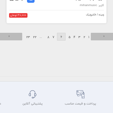
کاربر: mihanmusic
زمینه / الکترونیک
20,000 تومان
›
‹
...
6
23
22
8
7
5
4
3
2
1
پرداخت و قیمت مناسب
پشتیبانی آنلاین
د