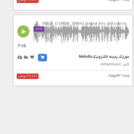
20,000 تومان
MEDIA_ELEMENT_ERROR: Empty src attribute
00:00
2:05
موزیک زمینه الکترونیکMelodic
کاربر: mihanmusic
زمینه / الکترونیک
20,000 تومان