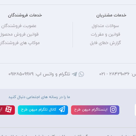
خدمات مشتریان
خدمات فروشندگان
سوالات متداول
عضویت فروشندگان
قوانین و مقررات
قوانین فروش محصول
گزارش خطای فایل
موکاپ های فروشندگان
 - 021
تلگرام و واتس اپ: 09128509979
ما را در رسانه های اجتماعی دنبال کنید
اينستاگرام ميهن طرح
کانال تلگرام ميهن طرح
آپ