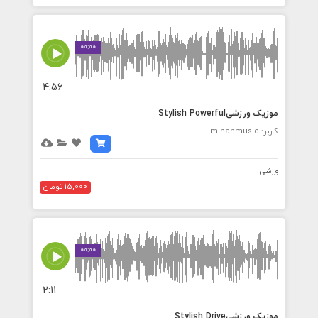
00:00
4:56
موزیک ورزشیStylish Powerful
کاربر: mihanmusic
ورزشی
15,000 تومان
00:00
2:11
موزیک ورزشیStylish Drive