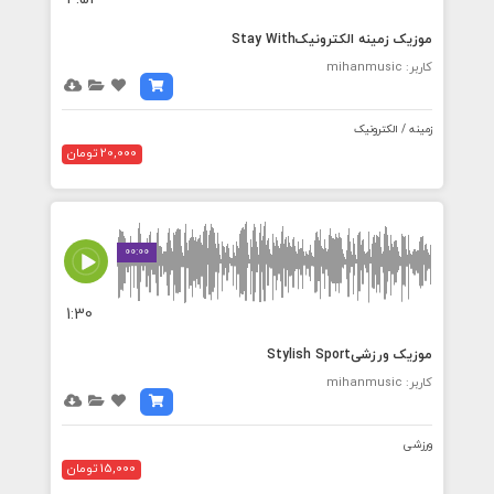
موزیک زمینه الکترونیکStay With
کاربر: mihanmusic
زمینه / الکترونیک
20,000 تومان
00:00
1:30
موزیک ورزشیStylish Sport
کاربر: mihanmusic
ورزشی
15,000 تومان