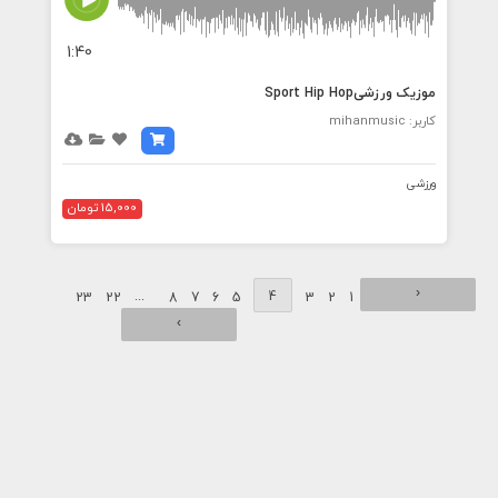
1:40
موزیک ورزشیSport Hip Hop
کاربر: mihanmusic
ورزشی
15,000 تومان
‹
...
4
23
22
8
7
6
5
3
2
1
›