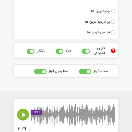
جديدترين ها
پر بازديد ترين ها
قديمی ترين ها
تکی و
ويژه
رايگان
اشتراکی
صدا با آواز
صدا بدون آواز
00:00
3:29