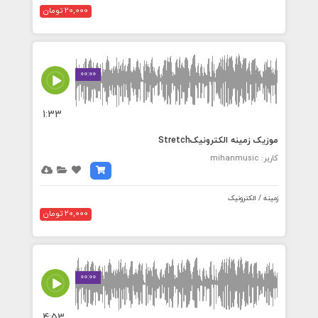
20,000 تومان
00:00
1:33
موزیک زمینه الکترونیکStretch
کاربر: mihanmusic
زمینه / الکترونیک
20,000 تومان
00:00
4:53