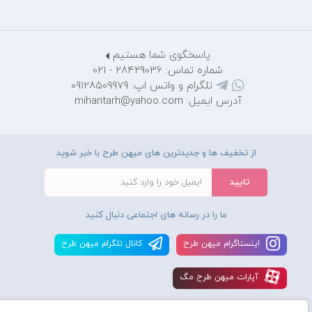
پاسخگوی شما هستیم
شماره تماس: 28429036 - 021
تلگرام و واتس اپ: 09128509979
آدرس ایمیل: mihantarh@yahoo.com
از تخفیف ها و جدیدترین های میهن طرح با خبر شوید
ما را در رسانه های اجتماعی دنبال کنید
اينستاگرام ميهن طرح
کانال تلگرام ميهن طرح
آپارات ميهن طرح مگ