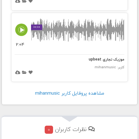
00:00
2:04
موزیک تجاری upbeat
کاربر: mihanmusic
مشاهده پروفايل کاربر mihanmusic
نظرات کاربران
0