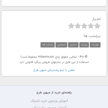
امتیاز:



برچسب ها:
موزیک
زمینه
تجاری
صنعتی
شرکت ها
© 1401 - تمامی حقوق برای mihanmusic محفوظ است!
استفاده از این فایل در سایتهای فروش پیگرد قانونی دارد
تماس با تيم پشتيبانی ميهن طرح
راهنمای خرید از میهن طرح
آموزش ویدویی خرید اشتراک
آموزش ویدیویی خرید تکی