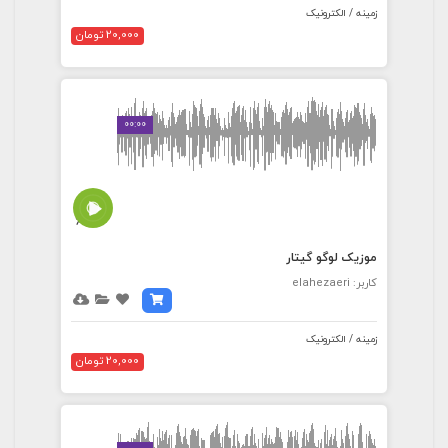
زمینه / الکترونیک
20,000 تومان
00:00
6:13
موزیک لوگو گیتار
کاربر: elahezaeri
زمینه / الکترونیک
20,000 تومان