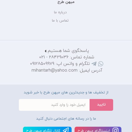
میهن طرح
درباره ما
تماس با ما
پاسخگوی شما هستیم
شماره تماس: 28429036 - 021
تلگرام و واتس اپ: 09128509979
آدرس ایمیل: mihantarh@yahoo.com
از تخفیف ها و جدیدترین های میهن طرح با خبر شوید
ما را در رسانه های اجتماعی دنبال کنید
اينستاگرام ميهن طرح
کانال تلگرام ميهن طرح