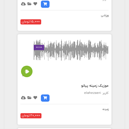
ورزشی
15,000 تومان
00:00
7:16
موزیک زمینه پیانو
کاربر: elahezaeri
زمینه
20,000 تومان