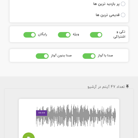
پر بازديد ترين ها
قديمی ترين ها
تکی و
ويژه
رايگان
اشتراکی
صدا با آواز
صدا بدون آواز
تعداد
47
آيتم در آرشيو
00:00