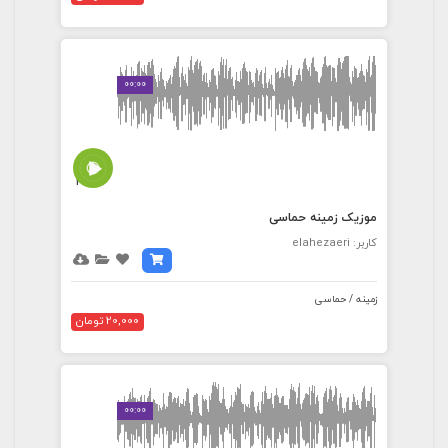
00:00
2:24
موزیک زمینه حماسی
کاربر: elahezaeri
زمینه / حماسی
20,000 تومان
00:00