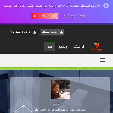
با خرید اشتراک ماهیانه تا 600 طرح لایه باز، وکتور، عکس، فایل های ویدیو
وصدا دانلود کنید.
خرید اشتراک
خريد اشتراک
ورود و ثبت نام
گرافیک
ویدیو
صدا
الهه زائری
مشاهده تمام محصولات طراح
elahezaeri