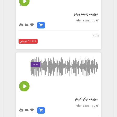
5:01
موزیک زمینه پیانو
کاربر: elahezaeri
زمینه
20,000 تومان
00:00
2:24
موزیک لوگو گیتار
کاربر: elahezaeri