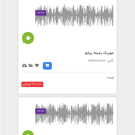
00:00
3:20
موزیک زمینه پیانو
کاربر: elahezaeri
زمینه
20,000 تومان
00:00