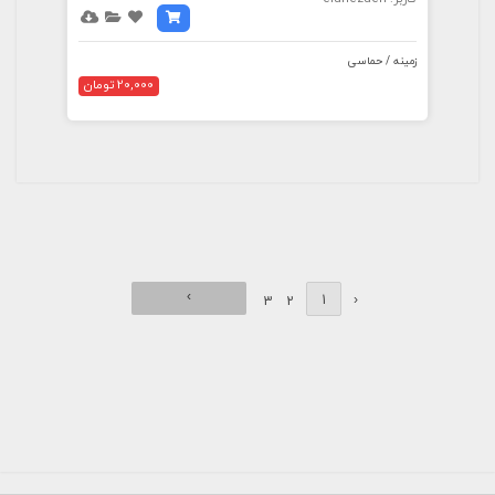
زمینه / حماسی
20,000 تومان
›
1
‹
3
2