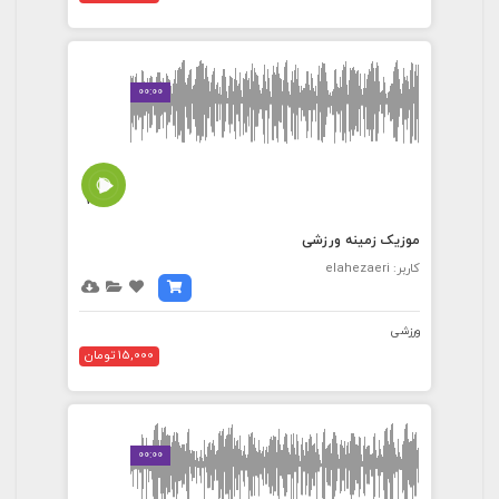
00:00
7:15
موزیک زمینه ورزشی
کاربر: elahezaeri
ورزشی
15,000 تومان
00:00