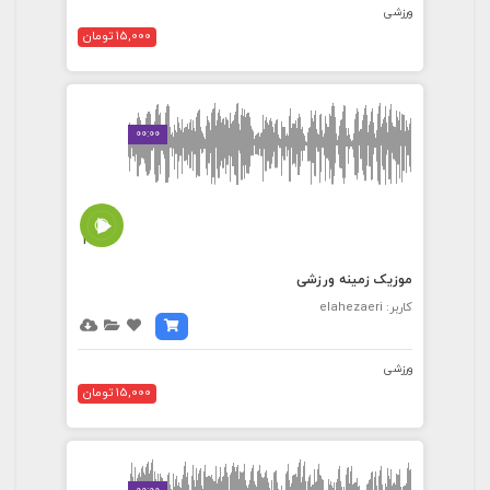
ورزشی
15,000 تومان
00:00
4:03
موزیک زمینه ورزشی
کاربر: elahezaeri
ورزشی
15,000 تومان