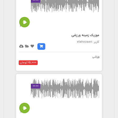
00:00
4:14
موزیک زمینه ورزشی
کاربر: elahezaeri
ورزشی
15,000 تومان
00:00
7:14