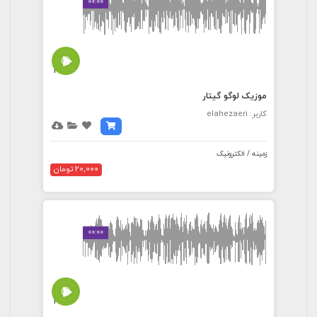
00:00
3:32
موزیک لوگو گیتار
کاربر: elahezaeri
زمینه / الکترونیک
20,000 تومان
00:00
3:27