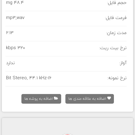
حجم فایل:
48.4 mg
فرمت فایل:
mp3,wav
مدت زمان:
2:13
نرخ بیت ریت:
320 kbps
آواز:
ندارد
نرخ نمونه:
16-Bit Stereo, 44.1 kHz
اضافه به علاقه مندی ها
اضافه به پوشه ها