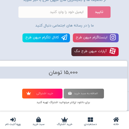
از تخفیف ها و جدیدترین های میهن طرح با خبر شوید
ما را در رسانه های اجتماعی دنبال کنید
اينستاگرام ميهن طرح
کانال تلگرام ميهن طرح
آپارات ميهن طرح مگ
15,000 تومان
اضافه به سبد خريد
خريد اشتراکی
استفاده از محصولات سايت میهن طرح برای مقاصد تجاری ممنوع و موجب پیگرد
برای دانلود ارزانتر میتوانید اشتراک تهیه کنید
قانونی میباشد و کليه حقوق اين سايت متعلق به شرکت دانش بنیان میهن طرح
گرافیک می‌باشد.
Copyright © 2010-2020
Mihantarh Graphic
All Rights Reserved
خانه
دسته‌بندی‌
خرید اشتراک
سبد خرید
ورود/ثبت نام