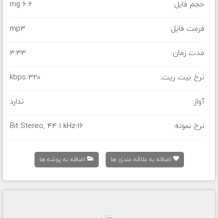
حجم فایل:
6.6 mg
فرمت فایل:
mp3
مدت زمان:
3:33
نرخ بیت ریت:
320 kbps
آواز:
ندارد
نرخ نمونه:
16-Bit Stereo, 44.1 kHz
اضافه به علاقه مندی ها
اضافه به پوشه ها