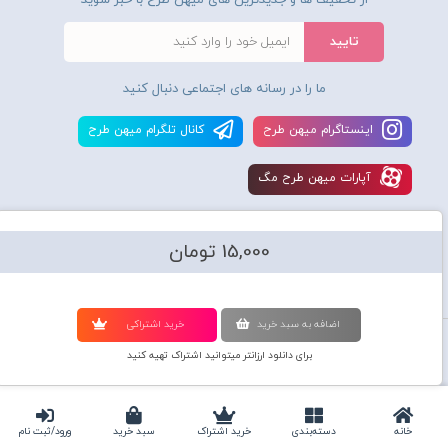
از تخفیف ها و جدیدترین های میهن طرح با خبر شوید
ما را در رسانه های اجتماعی دنبال کنید
اينستاگرام ميهن طرح
کانال تلگرام ميهن طرح
آپارات ميهن طرح مگ
15,000 تومان
اضافه به سبد خريد
خريد اشتراکی
استفاده از محصولات سايت میهن طرح برای مقاصد تجاری ممنوع و موجب پیگرد
برای دانلود ارزانتر میتوانید اشتراک تهیه کنید
قانونی میباشد و کليه حقوق اين سايت متعلق به شرکت دانش بنیان میهن طرح
گرافیک می‌باشد.
Copyright © 2010-2020
Mihantarh Graphic
All Rights Reserved
خانه
دسته‌بندی‌
خرید اشتراک
سبد خرید
ورود/ثبت نام