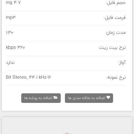
حجم فایل:
4.7 mg
فرمت فایل:
mp3
مدت زمان:
1:30
نرخ بیت ریت:
320 kbps
آواز:
ندارد
نرخ نمونه:
16-Bit Stereo, 44.1 kHz
اضافه به علاقه مندی ها
اضافه به پوشه ها