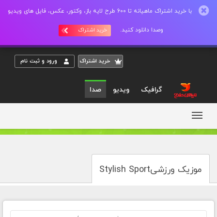
با خرید اشتراک ماهیانه تا 600 طرح لایه باز، وکتور، عکس، فایل های ویدیو
وصدا دانلود کنید.
خرید اشتراک
خريد اشتراک
ورود و ثبت نام
گرافیک
ویدیو
صدا
موزیک ورزشیStylish Sport