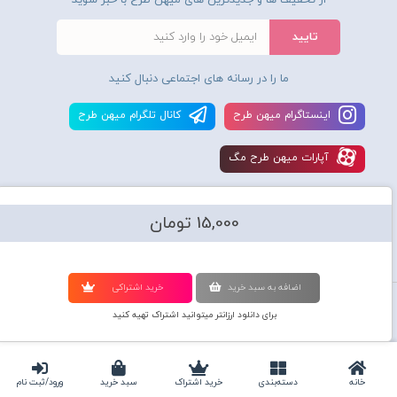
از تخفیف ها و جدیدترین های میهن طرح با خبر شوید
ما را در رسانه های اجتماعی دنبال کنید
اينستاگرام ميهن طرح
کانال تلگرام ميهن طرح
آپارات ميهن طرح مگ
15,000 تومان
اضافه به سبد خريد
خريد اشتراکی
استفاده از محصولات سايت میهن طرح برای مقاصد تجاری ممنوع و موجب پیگرد
برای دانلود ارزانتر میتوانید اشتراک تهیه کنید
قانونی میباشد و کليه حقوق اين سايت متعلق به شرکت دانش بنیان میهن طرح
گرافیک می‌باشد.
Copyright © 2010-2020
Mihantarh Graphic
All Rights Reserved
خانه
دسته‌بندی‌
خرید اشتراک
سبد خرید
ورود/ثبت نام