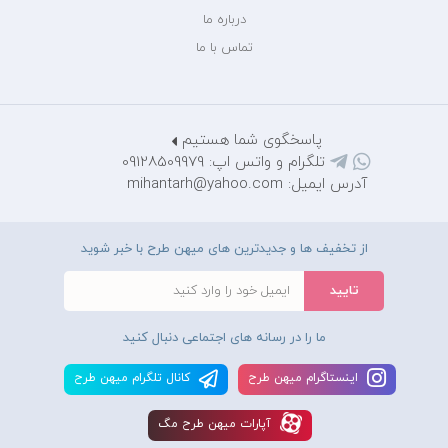
درباره ما
تماس با ما
پاسخگوی شما هستیم
تلگرام و واتس اپ: 09128509979
آدرس ایمیل: mihantarh@yahoo.com
از تخفیف ها و جدیدترین های میهن طرح با خبر شوید
ما را در رسانه های اجتماعی دنبال کنید
اينستاگرام ميهن طرح
کانال تلگرام ميهن طرح
آپارات ميهن طرح مگ