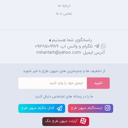
درباره ما
تماس با ما
پاسخگوی شما هستیم
تلگرام و واتس اپ: 09128509979
آدرس ایمیل: mihantarh@yahoo.com
از تخفیف ها و جدیدترین های میهن طرح با خبر شوید
ما را در رسانه های اجتماعی دنبال کنید
اينستاگرام ميهن طرح
کانال تلگرام ميهن طرح
آپارات ميهن طرح مگ