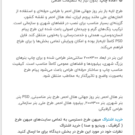
🟢
آماده چاپ:
بدون نیاز به تنظیمات اضافی
طرح لایه باز بنر روز جهانی هلال احمر با طراحی حرفه‌ای و استفاده از
المان‌های ملی مانند پرچم ایران، نماد هلال احمر و نقشه کشور،
گزینه‌ای بسیار مناسب برای نصب در فضاهای شهری و سازمانی است.
ترکیب رنگ‌های گرم و چیدمان اصولی باعث شده این طرح پیام
انسان‌دوستی، همدلی و خدمت‌رسانی را به‌خوبی منتقل کند. فایل
PSD کاملاً لایه‌باز بوده و امکان ویرایش تمامی بخش‌ها را برای طراح
فراهم می‌کند.
این بنر در ابعاد 300×200 سانتی‌متر طراحی شده و برای چاپ بنرهای
بزرگ شهری، بیلبوردها و فضاهای عمومی کاملاً مناسب است. کیفیت
مناسب چاپ و ساختار حرفه‌ای طراحی باعث می‌شود پیام طرح
به‌صورت واضح و تاثیرگذار به مخاطب منتقل شود.
بنر هلال احمر, بنر روز جهانی هلال احمر, طرح بنر مناسبتی, PSD بنر,
بنر شهری, بنر 300×200, بیلبورد هلال احمر, طرح ملی, بنر سازمانی,
طراحی گرافیکی
خرید اشتراک
میهن طرح دسترسی به تمامی سایت‌های میهن طرح
( گرافیک ، ویدیو و صدا ) خرید اشتراک
نظرات خود در مورد این طرح در بخش دیدگاه برای ما ارسال کنید.