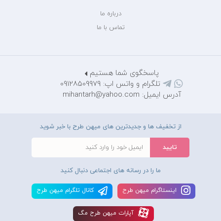
درباره ما
تماس با ما
پاسخگوی شما هستیم
تلگرام و واتس اپ: 09128509979
آدرس ایمیل: mihantarh@yahoo.com
از تخفیف ها و جدیدترین های میهن طرح با خبر شوید
ما را در رسانه های اجتماعی دنبال کنید
اينستاگرام ميهن طرح
کانال تلگرام ميهن طرح
آپارات ميهن طرح مگ