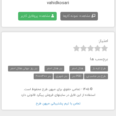
vahidkosari
مشاهده نمونه کارها
مشاهده پروفایل کاربر
امتیاز:



برچسب ها:
طرح لایه باز
هلال احمر
بنر هلال احمر
بنر روز جهانی هلال احمر
طرح بنر مناسبتی
PSD بنر
بنر شهری
بنر 300×200
© 1405 - تمامی حقوق برای میهن طرح محفوظ است.
استفاده از این فایل در سایتهای فروش پیگرد قانونی دارد
تماس با تيم پشتيبانی ميهن طرح