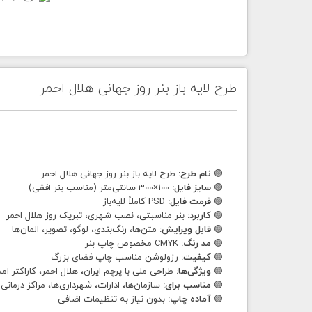
طرح لایه باز بنر روز جهانی هلال احمر
🟢
نام طرح:
طرح لایه باز بنر روز جهانی هلال احمر
🟢
سایز فایل:
100×300 سانتی‌متر (مناسب بنر افقی)
🟢
فرمت فایل:
PSD کاملاً لایه‌باز
🟢
کاربرد:
بنر مناسبتی، نصب شهری، تبریک روز هلال احمر
🟢
قابل ویرایش:
متن‌ها، رنگ‌بندی، لوگو، تصویر، المان‌ها
🟢
مد رنگ:
CMYK مخصوص چاپ بنر
🟢
کیفیت:
رزولوشن مناسب چاپ فضای بزرگ
🟢
ویژگی‌ها:
طراحی ملی با پرچم ایران، هلال احمر، کاراکتر امد
🟢
مناسب برای:
سازمان‌ها، ادارات، شهرداری‌ها، مراکز درمانی
🟢
آماده چاپ:
بدون نیاز به تنظیمات اضافی