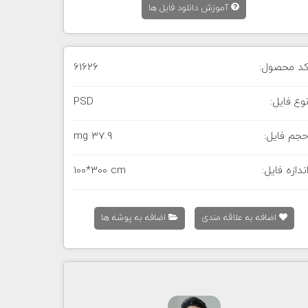
آموزش دانلود فایل ها
د محصول:
61626
وع فایل:
PSD
جم فایل:
37.9 mg
ندازه فایل:
100*300 cm
اضافه به علاقه مندی
اضافه به پوشه ها