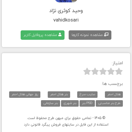
وحید کوثری نژاد
vahidkosari
مشاهده نمونه کارها
مشاهده پروفایل کاربر
امتیاز:



برچسب ها:
هلال احمر
صلیب سرخ
بنر هلال احمر
روز جهانی هلال احمر
طرح بنر مناسبتی
PSD بنر
بنر شهری
بنر سازمانی
© 1405 - تمامی حقوق برای میهن طرح محفوظ است.
استفاده از این فایل در سایتهای فروش پیگرد قانونی دارد