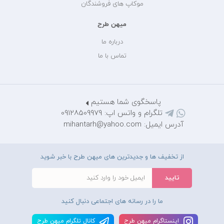
موکاپ های فروشندگان
میهن طرح
درباره ما
تماس با ما
پاسخگوی شما هستیم
تلگرام و واتس اپ: 09128509979
آدرس ایمیل: mihantarh@yahoo.com
از تخفیف ها و جدیدترین های میهن طرح با خبر شوید
ما را در رسانه های اجتماعی دنبال کنید
اينستاگرام ميهن طرح
کانال تلگرام ميهن طرح