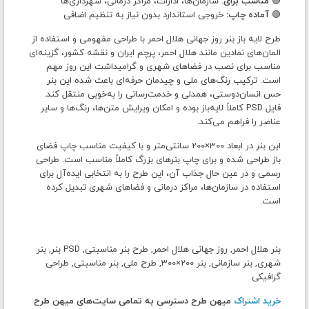
🟢
مناسب برای:
سازمان‌ها، ادارات، مراکز درمانی، شهرداری‌ها
🟢
آماده چاپ:
خروجی استاندارد بدون نیاز به تنظیم اضافی
طرح لایه باز بنر روز جهانی هلال احمر با طراحی مفهومی و استفاده از
المان‌های نمادین مانند هلال احمر، پرچم ایران و نقشه کشور، گزینه‌ای
مناسب برای نصب در فضاهای شهری و گرامیداشت این روز مهم
است. ترکیب رنگ‌های ملی و چیدمان حرفه‌ای باعث شده این بنر
حس انسان‌دوستی، همدلی و خدمت‌رسانی را به‌خوبی منتقل کند.
فایل PSD کاملاً لایه‌باز بوده و امکان ویرایش متن‌ها، رنگ‌ها و سایر
عناصر را فراهم می‌کند.
این بنر در ابعاد 300×200 سانتی‌متر و با کیفیت مناسب چاپ فضای
باز طراحی شده و برای چاپ بنرهای بزرگ کاملاً مناسب است. طراحی
رسمی و در عین حال جذاب آن، این طرح را به انتخابی ایده‌آل برای
استفاده در سازمان‌ها، مراکز درمانی و فضاهای شهری تبدیل کرده
است.
بنر هلال احمر, روز جهانی هلال احمر, طرح بنر مناسبتی, PSD بنر, بنر
شهری, بنر سازمانی, بنر 200×300, طرح ملی, بنر مناسبتی, طراحی
گرافیکی
خرید اشتراک
میهن طرح دسترسی به تمامی سایت‌های میهن طرح