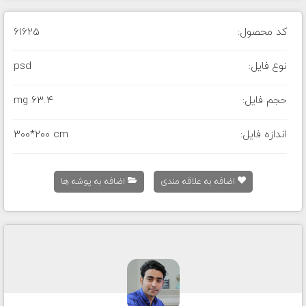
کد محصول:
61625
نوع فایل:
psd
حجم فایل:
63.4 mg
اندازه فایل:
300*200 cm
اضافه به علاقه مندی
اضافه به پوشه ها