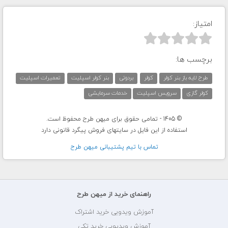
امتیاز:



برچسب ها:
طرح لایه باز بنر کولر
کولر
بردوتی
بنر کولر اسپلیت
تعمیرات اسپلیت
کولر گازی
سرویس اسپلیت
خدمات سرمایشی
© 1405 - تمامی حقوق برای میهن طرح محفوظ است.
استفاده از این فایل در سایتهای فروش پیگرد قانونی دارد
تماس با تيم پشتيبانی ميهن طرح
راهنمای خرید از میهن طرح
آموزش ویدویی خرید اشتراک
آموزش ویدیویی خرید تکی