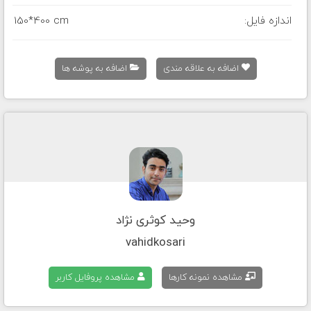
اندازه فایل:
150*400 cm
اضافه به علاقه مندی
اضافه به پوشه ها
وحید کوثری نژاد
vahidkosari
مشاهده نمونه کارها
مشاهده پروفایل کاربر