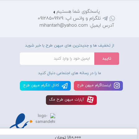
پاسخگوی شما هستیم
تلگرام و واتس اپ: 09128509979
آدرس ایمیل: mihantarh@yahoo.com
از تخفیف ها و جدیدترین های میهن طرح با خبر شوید
ما را در رسانه های اجتماعی دنبال کنید
اينستاگرام ميهن طرح
کانال تلگرام ميهن طرح
آپارات ميهن طرح مگ
180,000 تومان