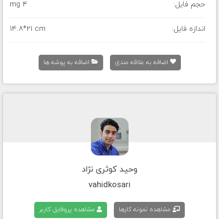
حجم فایل:
4 mg
اندازه فایل:
14.8*21 cm
اضافه به علاقه مندی
اضافه به پوشه ها
وحید کوثری نژاد
vahidkosari
مشاهده نمونه کارها
مشاهده پروفایل کاربر