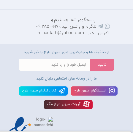
پاسخگوی شما هستیم
تلگرام و واتس اپ: 09128509979
آدرس ایمیل: mihantarh@yahoo.com
از تخفیف ها و جدیدترین های میهن طرح با خبر شوید
ما را در رسانه های اجتماعی دنبال کنید
اينستاگرام ميهن طرح
کانال تلگرام ميهن طرح
آپارات ميهن طرح مگ