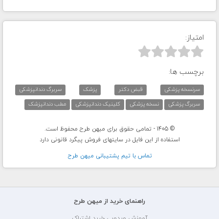
امتیاز:



برچسب ها:
سرنسخه پزشکی
قبض دکتر
پزشک
سربرگ دندانپزشکی
سربرگ پزشکی
نسخه پزشکی
کلینیک دندانپزشکی
مطب دندانپزشک
© 1405 - تمامی حقوق برای میهن طرح محفوظ است.
استفاده از این فایل در سایتهای فروش پیگرد قانونی دارد
تماس با تيم پشتيبانی ميهن طرح
راهنمای خرید از میهن طرح
آموزش ویدویی خرید اشتراک