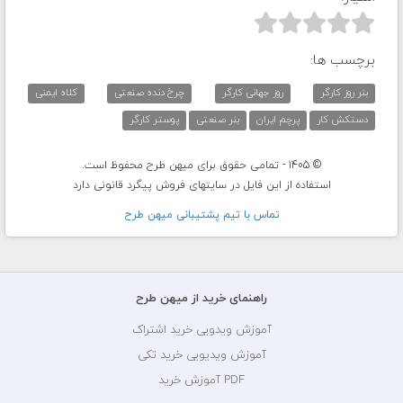



برچسب ها:
بنر روز کارگر
روز جهانی کارگر
چرخ دنده صنعتی
کلاه ایمنی
دستکش کار
پرچم ایران
بنر صنعتی
پوستر کارگر
© 1405 - تمامی حقوق برای میهن طرح محفوظ است.
استفاده از این فایل در سایتهای فروش پیگرد قانونی دارد
تماس با تيم پشتيبانی ميهن طرح
راهنمای خرید از میهن طرح
آموزش ویدویی خرید اشتراک
آموزش ویدیویی خرید تکی
PDF آموزش خرید