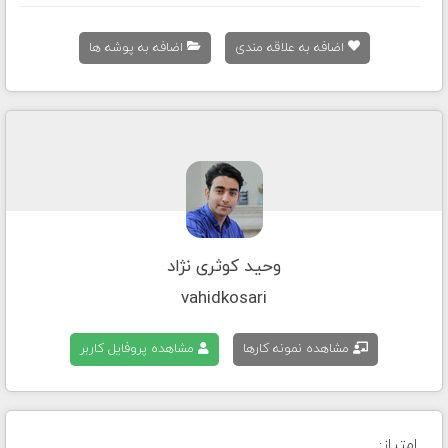
اضافه به علاقه مندی
اضافه به پوشه ها
وحید کوثری نژاد
vahidkosari
مشاهده نمونه کارها
مشاهده پروفایل کاربر
امتیاز: