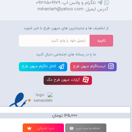
تلگرام و واتس اپ: 09128509979
آدرس ایمیل: mihantarh@yahoo.com
از تخفیف ها و جدیدترین های میهن طرح با خبر شوید
ما را در رسانه های اجتماعی دنبال کنید
اينستاگرام ميهن طرح
کانال تلگرام ميهن طرح
آپارات ميهن طرح مگ
125,000 تومان
استفاده از محصولات سايت میهن طرح برای مقاصد تجاری ممنوع و موجب پیگرد
اضافه به سبد خريد
خريد اشتراکی