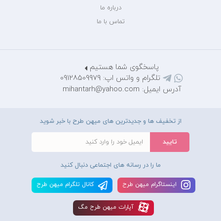
درباره ما
تماس با ما
پاسخگوی شما هستیم
تلگرام و واتس اپ: 09128509979
آدرس ایمیل: mihantarh@yahoo.com
از تخفیف ها و جدیدترین های میهن طرح با خبر شوید
ما را در رسانه های اجتماعی دنبال کنید
اينستاگرام ميهن طرح
کانال تلگرام ميهن طرح
آپارات ميهن طرح مگ