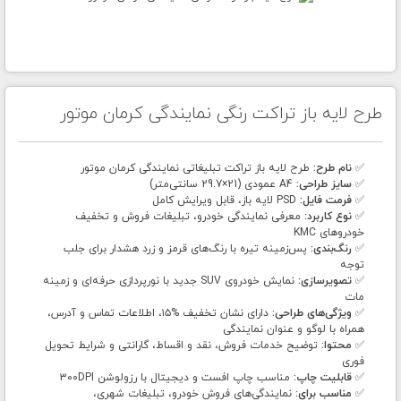
طرح لایه باز تراکت رنگی نمایندگی کرمان موتور
✅
نام طرح:
طرح لایه باز تراکت تبلیغاتی نمایندگی کرمان موتور
✅
سایز طراحی:
A4 عمودی (21×29.7 سانتی‌متر)
✅
فرمت فایل:
PSD لایه باز، قابل ویرایش کامل
✅
نوع کاربرد:
معرفی نمایندگی خودرو، تبلیغات فروش و تخفیف
خودروهای KMC
✅
رنگ‌بندی:
پس‌زمینه تیره با رنگ‌های قرمز و زرد هشدار برای جلب
توجه
✅
تصویرسازی:
نمایش خودروی SUV جدید با نورپردازی حرفه‌ای و زمینه
مات
✅
ویژگی‌های طراحی:
دارای نشان تخفیف %۱۵، اطلاعات تماس و آدرس،
همراه با لوگو و عنوان نمایندگی
✅
محتوا:
توضیح خدمات فروش، نقد و اقساط، گارانتی و شرایط تحویل
فوری
✅
قابلیت چاپ:
مناسب چاپ افست و دیجیتال با رزولوشن ۳۰۰DPI
✅
مناسب برای:
نمایندگی‌های فروش خودرو، تبلیغات شهری،