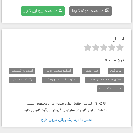
مشاهده نمونه کارها
مشاهده پروفایل کاربر
امتیاز:



برچسب ها:
هرمزگان
بندر عباس
اسکله شهید رجایی
استوری تسلیت
استوری حادثه بندر عباس
استوری تسلیت هرمزگان
درگذشت و فوتی
ایران من تسلیت
© 1405 - تمامی حقوق برای میهن طرح محفوظ است.
استفاده از این فایل در سایتهای فروش پیگرد قانونی دارد
تماس با تيم پشتيبانی ميهن طرح