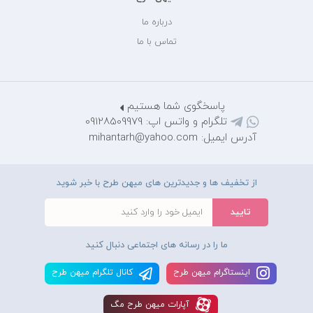
درباره ما
تماس با ما
پاسخگوی شما هستیم
تلگرام و واتس اپ: 09128509979
آدرس ایمیل: mihantarh@yahoo.com
از تخفیف ها و جدیدترین های میهن طرح با خبر شوید
ما را در رسانه های اجتماعی دنبال کنید
اينستاگرام ميهن طرح
کانال تلگرام ميهن طرح
آپارات ميهن طرح مگ